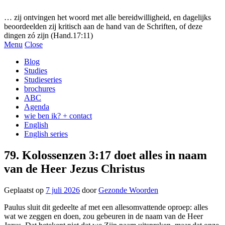
Gezonde woorden.nl
… zij ontvingen het woord met alle bereidwilligheid, en dagelijks
beoordeelden zij kritisch aan de hand van de Schriften, of deze
dingen zó zijn (Hand.17:11)
Menu
Close
Blog
Studies
Studieseries
brochures
ABC
Agenda
wie ben ik? + contact
English
English series
79. Kolossenzen 3:17 doet alles in naam
van de Heer Jezus Christus
Geplaatst op
7 juli 2026
door
Gezonde Woorden
Paulus sluit dit gedeelte af met een allesomvattende oproep: alles
wat we zeggen en doen, zou gebeuren in de naam van de Heer