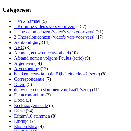
Categorieën
1 en 2 Samuël
(5)
1 Korinthe video's vers voor vers
(157)
1 Thessalonicenzen (video's vers voor vers)
(31)
2 Thessalonicenzen (video's vers voor vers)
(17)
Aankondiging
(14)
ABC
(3)
Aeonen, eeuw en eeuwigheid
(10)
Afstand nemen volgens Paulus (serie)
(9)
Algemeen
(14)
Alverzoening
(17)
betekent eeuwig in de Bijbel eindeloos? (serie)
(8)
Correspondentie
(7)
David
(5)
de twee en tien stammen van Israël (serie)
(11)
Deuteronomium
(2)
Dood
(3)
Ecclesia/gemeente
(5)
Efeze
(34)
Efraïm/10 stammen
(8)
Eindtijd
(2)
Elia en Elisa
(4)