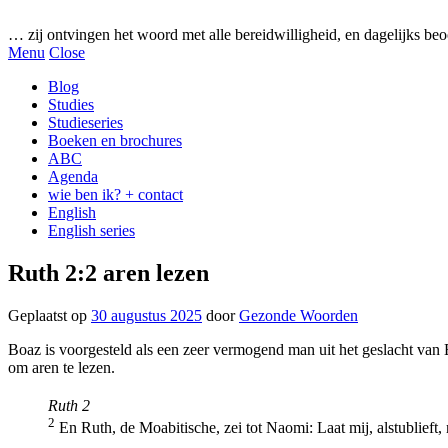
Gezonde woorden.nl
… zij ontvingen het woord met alle bereidwilligheid, en dagelijks beo
Menu
Close
Blog
Studies
Studieseries
Boeken en brochures
ABC
Agenda
wie ben ik? + contact
English
English series
Ruth 2:2 aren lezen
Geplaatst op
30 augustus 2025
door
Gezonde Woorden
Boaz is voorgesteld als een zeer vermogend man uit het geslacht van
om aren te lezen.
Ruth 2
2
En Ruth, de Moabitische, zei tot Naomi: Laat mij, alstublieft, 