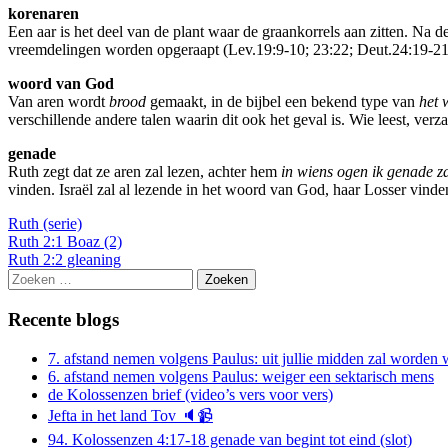
korenaren
Een aar is het deel van de plant waar de graankorrels aan zitten. Na 
vreemdelingen worden opgeraapt (Lev.19:9-10; 23:22; Deut.24:19-21
woord van God
Van aren wordt
brood
gemaakt, in de bijbel een bekend type van
het 
verschillende andere talen waarin dit ook het geval is. Wie leest, verz
genade
Ruth zegt dat ze aren zal lezen, achter hem
in wiens ogen ik genade z
vinden. Israël zal al lezende in het woord van God, haar Losser vin
Ruth (serie)
Berichtnavigatie
Ruth 2:1 Boaz (2)
Ruth 2:2 gleaning
Zoeken
naar:
Recente blogs
7. afstand nemen volgens Paulus: uit jullie midden zal worde
6. afstand nemen volgens Paulus: weiger een sektarisch mens
de Kolossenzen brief (video’s vers voor vers)
Jefta in het land Tov 🔈📹
94. Kolossenzen 4:17-18 genade van begint tot eind (slot)