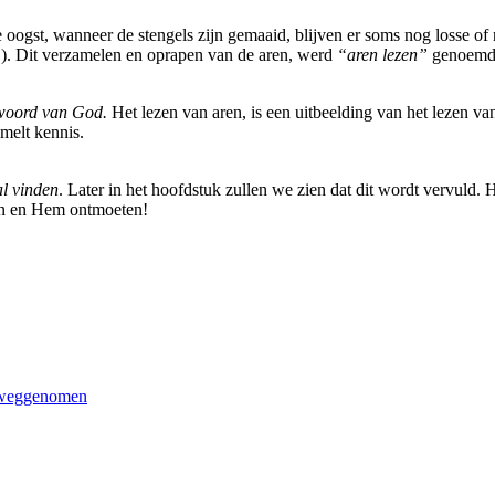
de oogst, wanneer de stengels zijn gemaaid, blijven er soms nog losse o
). Dit verzamelen en oprapen van de aren, werd
“aren lezen”
genoemd. 
woord van God.
Het lezen van aren, is een uitbeelding van het lezen 
amelt kennis.
al vinden
. Later in het hoofdstuk zullen we zien dat dit wordt vervuld.
den en Hem ontmoeten!
n weggenomen