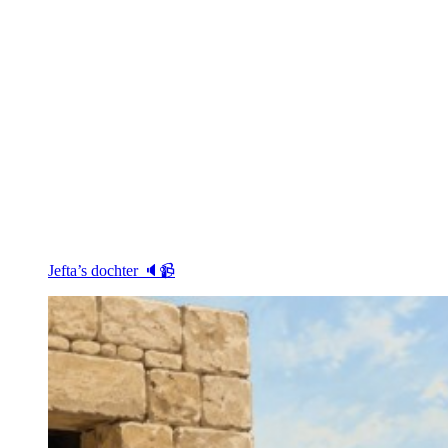
Jefta’s dochter 🔈📹