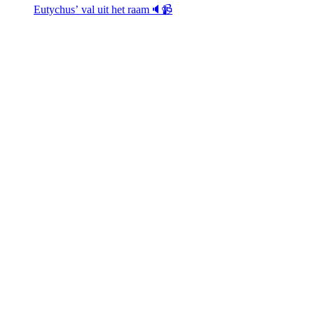
Eutychus’ val uit het raam🔈📹