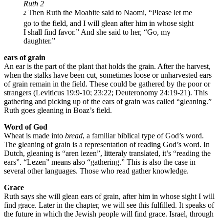
Ruth 2
Then Ruth the Moabite said to Naomi, “Please let me
2
go to the field, and I will glean after him in whose sight
I shall find favor.” And she said to her, “Go, my
daughter.”
ears of grain
An ear is the part of the plant that holds the grain. After the harvest,
when the stalks have been cut, sometimes loose or unharvested ears
of grain remain in the field. These could be gathered by the poor or
strangers (Leviticus 19:9-10; 23:22; Deuteronomy 24:19-21). This
gathering and picking up of the ears of grain was called “gleaning.”
Ruth goes gleaning in Boaz’s field.
Word of God
Wheat is made into
bread
, a familiar biblical type of God’s word.
The gleaning of grain is a representation of reading God’s word. In
Dutch, gleaning is “aren lezen”, litteraly translated, it’s “reading the
ears”. “Lezen” means also “gathering.” This is also the case in
several other languages. Those who read gather knowledge.
Grace
Ruth says she will glean ears of grain, after him in whose sight I will
find grace. Later in the chapter, we will see this fulfilled. It speaks of
the future in which the Jewish people will find grace. Israel, through