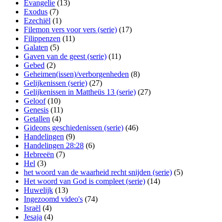
Evangelie
(13)
Exodus
(7)
Ezechiël
(1)
Filemon vers voor vers (serie)
(17)
Filippenzen
(11)
Galaten
(5)
Gaven van de geest (serie)
(11)
Gebed
(2)
Geheimen(issen)/verborgenheden
(8)
Gelijkenissen (serie)
(27)
Gelijkenissen in Mattheüs 13 (serie)
(27)
Geloof
(10)
Genesis
(11)
Getallen
(4)
Gideons geschiedenissen (serie)
(46)
Handelingen
(9)
Handelingen 28:28
(6)
Hebreeën
(7)
Hel
(3)
het woord van de waarheid recht snijden (serie)
(5)
Het woord van God is compleet (serie)
(14)
Huwelijk
(13)
Ingezoomd video's
(74)
Israël
(4)
Jesaja
(4)