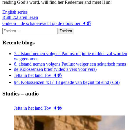
reading God’s word, will find her Redeemer and meet Him!
English series
Berichtnavigatie
Ruth 2:2 aren lezen
Gideon – de schapenvacht op de dorsvloer 🔈📹
Zoeken
naar:
Recente blogs
7. afstand nemen volgens Paulus: uit jullie midden zal worden
weggenomen
6. afstand nemen volgens Paulus: weiger een sektarisch mens
de Kolossenzen brief (video’s vers voor vers)
Jefta in het land Tov 🔈📹
94. Kolossenzen 4:17-18 genade van begint tot eind (slot)
Studies – audio
Jefta in het land Tov 🔈📹