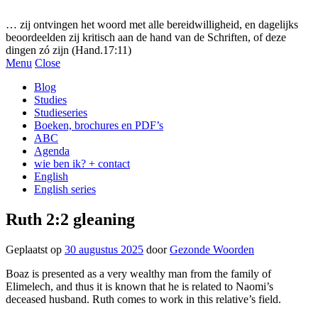
Gezonde woorden.nl
… zij ontvingen het woord met alle bereidwilligheid, en dagelijks
beoordeelden zij kritisch aan de hand van de Schriften, of deze
dingen zó zijn (Hand.17:11)
Menu
Close
Blog
Studies
Studieseries
Boeken, brochures en PDF’s
ABC
Agenda
wie ben ik? + contact
English
English series
Ruth 2:2 gleaning
Geplaatst op
30 augustus 2025
door
Gezonde Woorden
Boaz is presented as a very wealthy man from the family of
Elimelech, and thus it is known that he is related to Naomi’s
deceased husband. Ruth comes to work in this relative’s field.