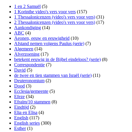
1 en 2 Samuël
(5)
1 Korinthe video's vers voor vers
(157)
1 Thessalonicenzen (video's vers voor vers)
(31)
2 Thessalonicenzen (video's vers voor vers)
(17)
Aankondiging
(14)
ABC
(4)
Aeonen, eeuw en eeuwigheid
(10)
Afstand nemen volgens Paulus (serie)
(7)
Algemeen
(14)
Alverzoening
(17)
betekent eeuwig in de Bijbel eindeloos? (serie)
(8)
Correspondentie
(7)
David
(5)
de twee en tien stammen van Israël (serie)
(11)
Deuteronomium
(2)
Dood
(3)
Ecclesia/gemeente
(5)
Efeze
(34)
Efraïm/10 stammen
(8)
Eindtijd
(2)
Elia en Elisa
(4)
English
(117)
English series
(300)
Esther
(1)