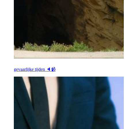
gevaarlijke tijden 🔈📹