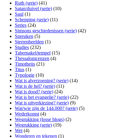
Ruth (serie)
(41)
Satan/duivel (serie)
(10)
Saul
(1)
Schepping (serie)
(11)
Series
(24)
Simsons geschiedenissen (serie)
(42)
Spreuken
(5)
Sterrenbeelden
(1)
Studies
(232)
Tabernakel/tempel
(15)
Thessalonicenzen
(4)
Timotheüs
(21)
Titus
(1)
Typologie
(10)
Wat is alverzoening? (serie)
(14)
Wat is de hel? (serie)
(11)
Wat is dood? (serie)
(24)
Wat is het evangelie? (serie)
(22)
Wat is uitverkiezing? (serie)
(9)
Wat/wie zijn de 144.000? (serie)
(5)
Wederkomst
(4)
Wegrukking (losse blogs)
(2)
Wegrukking (serie)
(19)
Wet
(4)
Wonderen en tekenen
(1)