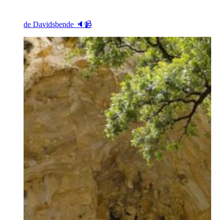
de Davidsbende 🔈📹