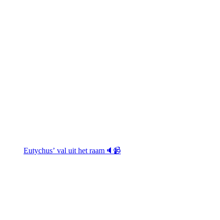
Eutychus’ val uit het raam🔈📹