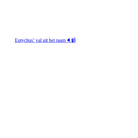
Eutychus’ val uit het raam🔈📹