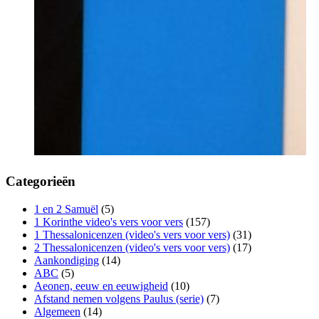
Categorieën
1 en 2 Samuël
(5)
1 Korinthe video's vers voor vers
(157)
1 Thessalonicenzen (video's vers voor vers)
(31)
2 Thessalonicenzen (video's vers voor vers)
(17)
Aankondiging
(14)
ABC
(5)
Aeonen, eeuw en eeuwigheid
(10)
Afstand nemen volgens Paulus (serie)
(7)
Algemeen
(14)