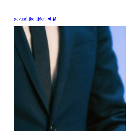
gevaarlijke tijden 🔈📹