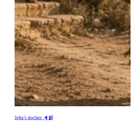
Jefta’s dochter 🔈📹