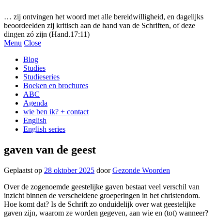
Gezonde woorden.nl
… zij ontvingen het woord met alle bereidwilligheid, en dagelijks
beoordeelden zij kritisch aan de hand van de Schriften, of deze
dingen zó zijn (Hand.17:11)
Menu
Close
Blog
Studies
Studieseries
Boeken en brochures
ABC
Agenda
wie ben ik? + contact
English
English series
gaven van de geest
Geplaatst op
28 oktober 2025
door
Gezonde Woorden
Over de zogenoemde geestelijke gaven bestaat veel verschil van
inzicht binnen de verscheidene groeperingen in het christendom.
Hoe komt dat? Is de Schrift zo onduidelijk over wat geestelijke
gaven zijn, waarom ze worden gegeven, aan wie en (tot) wanneer?