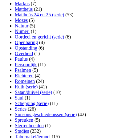
Markus
(7)
Mattheüs
(21)
Mattheüs 24 en 25 (serie)
(53)
Mozes
(5)
Natuur
(5)
Numeri
(1)
Oordeel en gericht (serie)
(6)
Openbaring
(4)
Opstanding
(6)
Overheid
(1)
Paulus
(4)
Persoonlijk
(11)
Psalmen
(5)
Richteren
(4)
Romeinen
(24)
Ruth (serie)
(41)
Satan/duivel (serie)
(10)
Saul
(1)
Schepping (serie)
(11)
Series
(26)
Simsons geschiedenissen (serie)
(42)
Spreuken
(5)
Sterrenbeelden
(1)
Studies
(232)
Tabernakel/tempel
(15)