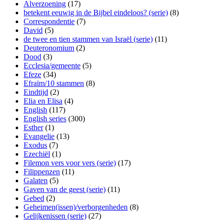
Alverzoening
(17)
betekent eeuwig in de Bijbel eindeloos? (serie)
(8)
Correspondentie
(7)
David
(5)
de twee en tien stammen van Israël (serie)
(11)
Deuteronomium
(2)
Dood
(3)
Ecclesia/gemeente
(5)
Efeze
(34)
Efraïm/10 stammen
(8)
Eindtijd
(2)
Elia en Elisa
(4)
English
(117)
English series
(300)
Esther
(1)
Evangelie
(13)
Exodus
(7)
Ezechiël
(1)
Filemon vers voor vers (serie)
(17)
Filippenzen
(11)
Galaten
(5)
Gaven van de geest (serie)
(11)
Gebed
(2)
Geheimen(issen)/verborgenheden
(8)
Gelijkenissen (serie)
(27)