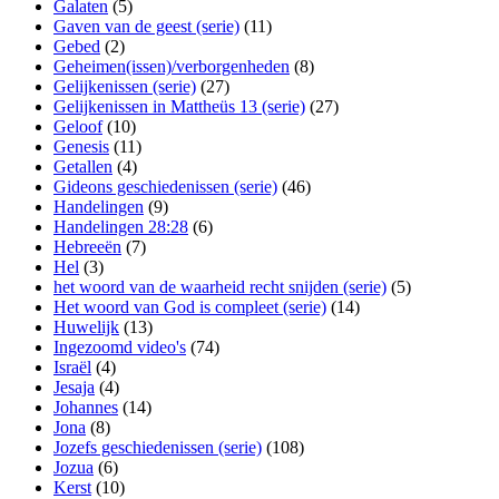
Galaten
(5)
Gaven van de geest (serie)
(11)
Gebed
(2)
Geheimen(issen)/verborgenheden
(8)
Gelijkenissen (serie)
(27)
Gelijkenissen in Mattheüs 13 (serie)
(27)
Geloof
(10)
Genesis
(11)
Getallen
(4)
Gideons geschiedenissen (serie)
(46)
Handelingen
(9)
Handelingen 28:28
(6)
Hebreeën
(7)
Hel
(3)
het woord van de waarheid recht snijden (serie)
(5)
Het woord van God is compleet (serie)
(14)
Huwelijk
(13)
Ingezoomd video's
(74)
Israël
(4)
Jesaja
(4)
Johannes
(14)
Jona
(8)
Jozefs geschiedenissen (serie)
(108)
Jozua
(6)
Kerst
(10)