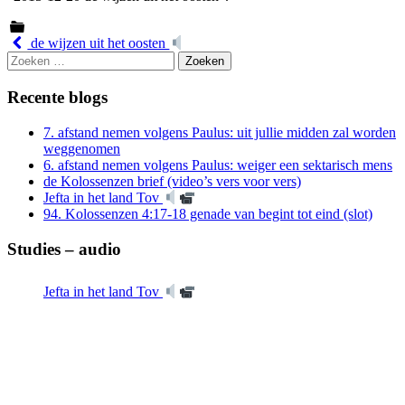
Berichtnavigatie
de wijzen uit het oosten
Zoeken
naar:
Recente blogs
7. afstand nemen volgens Paulus: uit jullie midden zal worden
weggenomen
6. afstand nemen volgens Paulus: weiger een sektarisch mens
de Kolossenzen brief (video’s vers voor vers)
Jefta in het land Tov
94. Kolossenzen 4:17-18 genade van begint tot eind (slot)
Studies – audio
Jefta in het land Tov