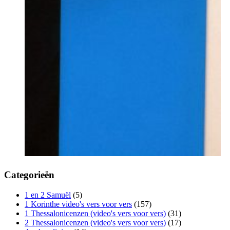
Categorieën
1 en 2 Samuël
(5)
1 Korinthe video's vers voor vers
(157)
1 Thessalonicenzen (video's vers voor vers)
(31)
2 Thessalonicenzen (video's vers voor vers)
(17)