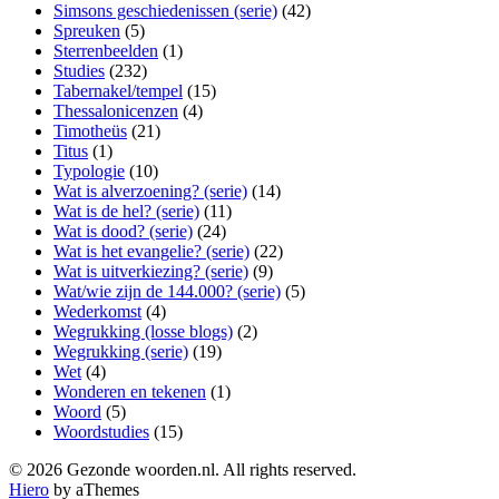
Simsons geschiedenissen (serie)
(42)
Spreuken
(5)
Sterrenbeelden
(1)
Studies
(232)
Tabernakel/tempel
(15)
Thessalonicenzen
(4)
Timotheüs
(21)
Titus
(1)
Typologie
(10)
Wat is alverzoening? (serie)
(14)
Wat is de hel? (serie)
(11)
Wat is dood? (serie)
(24)
Wat is het evangelie? (serie)
(22)
Wat is uitverkiezing? (serie)
(9)
Wat/wie zijn de 144.000? (serie)
(5)
Wederkomst
(4)
Wegrukking (losse blogs)
(2)
Wegrukking (serie)
(19)
Wet
(4)
Wonderen en tekenen
(1)
Woord
(5)
Woordstudies
(15)
© 2026 Gezonde woorden.nl. All rights reserved.
Hiero
by aThemes