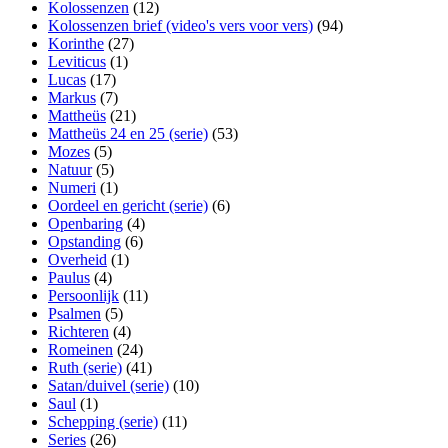
Kolossenzen
(12)
Kolossenzen brief (video's vers voor vers)
(94)
Korinthe
(27)
Leviticus
(1)
Lucas
(17)
Markus
(7)
Mattheüs
(21)
Mattheüs 24 en 25 (serie)
(53)
Mozes
(5)
Natuur
(5)
Numeri
(1)
Oordeel en gericht (serie)
(6)
Openbaring
(4)
Opstanding
(6)
Overheid
(1)
Paulus
(4)
Persoonlijk
(11)
Psalmen
(5)
Richteren
(4)
Romeinen
(24)
Ruth (serie)
(41)
Satan/duivel (serie)
(10)
Saul
(1)
Schepping (serie)
(11)
Series
(26)