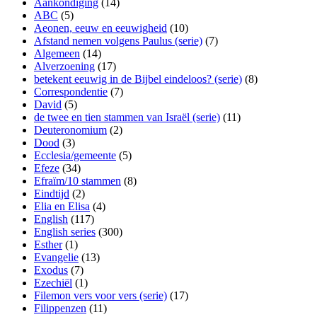
Aankondiging
(14)
ABC
(5)
Aeonen, eeuw en eeuwigheid
(10)
Afstand nemen volgens Paulus (serie)
(7)
Algemeen
(14)
Alverzoening
(17)
betekent eeuwig in de Bijbel eindeloos? (serie)
(8)
Correspondentie
(7)
David
(5)
de twee en tien stammen van Israël (serie)
(11)
Deuteronomium
(2)
Dood
(3)
Ecclesia/gemeente
(5)
Efeze
(34)
Efraïm/10 stammen
(8)
Eindtijd
(2)
Elia en Elisa
(4)
English
(117)
English series
(300)
Esther
(1)
Evangelie
(13)
Exodus
(7)
Ezechiël
(1)
Filemon vers voor vers (serie)
(17)
Filippenzen
(11)