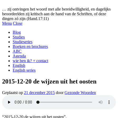
Gezonde woorden.nl
… zij ontvingen het woord met alle bereidwilligheid, en dagelijks
beoordeelden zij kritisch aan de hand van de Schriften, of deze
dingen zó zijn (Hand.17:11)
Menu
Close
Blog
Studies
Studieseries
Boeken en brochures
ABC
Agenda
wie ben ik? + contact
English
English series
2015-12-20 de wijzen uit het oosten
Geplaatst op
21 december 2015
door
Gezonde Woorden
“2015-12-20 de wijzen uit het oosten”.