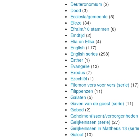
Deuteronomium
(2)
Dood
(3)
Ecclesia/gemeente
(5)
Efeze
(34)
Efraïm/10 stammen
(8)
Eindtijd
(2)
Elia en Elisa
(4)
English
(117)
English series
(298)
Esther
(1)
Evangelie
(13)
Exodus
(7)
Ezechiël
(1)
Filemon vers voor vers (serie)
(17)
Filippenzen
(11)
Galaten
(5)
Gaven van de geest (serie)
(11)
Gebed
(2)
Geheimen(issen)/verborgenheden
Gelijkenissen (serie)
(27)
Gelijkenissen in Mattheüs 13 (serie
Geloof
(10)