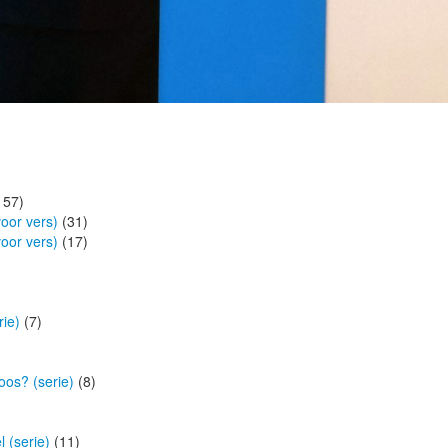
157)
oor vers)
(31)
oor vers)
(17)
ie)
(7)
oos? (serie)
(8)
 (serie)
(11)