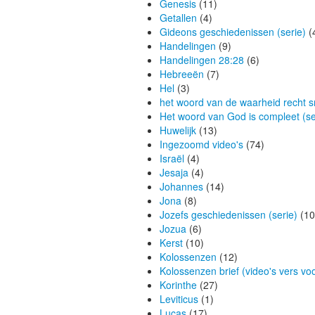
Genesis
(11)
Getallen
(4)
Gideons geschiedenissen (serie)
(
Handelingen
(9)
Handelingen 28:28
(6)
Hebreeën
(7)
Hel
(3)
het woord van de waarheid recht sn
Het woord van God is compleet (se
Huwelijk
(13)
Ingezoomd video's
(74)
Israël
(4)
Jesaja
(4)
Johannes
(14)
Jona
(8)
Jozefs geschiedenissen (serie)
(10
Jozua
(6)
Kerst
(10)
Kolossenzen
(12)
Kolossenzen brief (video's vers voo
Korinthe
(27)
Leviticus
(1)
Lucas
(17)