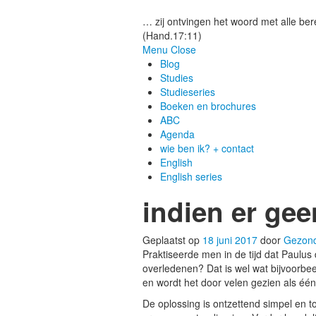
Gezonde woorden.nl
… zij ontvingen het woord met alle bere
(Hand.17:11)
Menu
Close
Blog
Studies
Studieseries
Boeken en brochures
ABC
Agenda
wie ben ik? + contact
English
English series
indien er ge
Geplaatst op
18 juni 2017
door
Gezon
Praktiseerde men in de tijd dat Paulus
overledenen? Dat is wel wat bijvoorbe
en wordt het door velen gezien als één 
De oplossing is ontzettend simpel en t