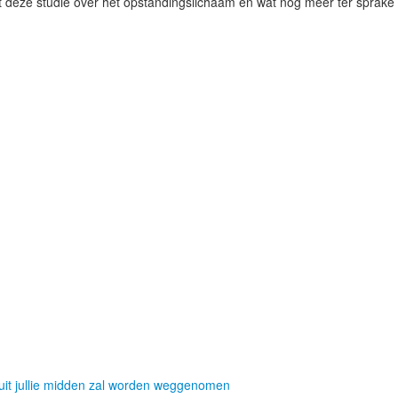
 deze studie over het opstandingslichaam en wat nog meer ter sprake 
tie
uit jullie midden zal worden weggenomen