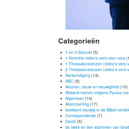
Categorieën
1 en 2 Samuël
(5)
1 Korinthe video's vers voor vers
(
1 Thessalonicenzen (video's vers v
2 Thessalonicenzen (video's vers v
Aankondiging
(14)
ABC
(5)
Aeonen, eeuw en eeuwigheid
(10)
Afstand nemen volgens Paulus (ser
Algemeen
(14)
Alverzoening
(17)
betekent eeuwig in de Bijbel eindel
Correspondentie
(7)
David
(5)
de twee en tien stammen van Israël