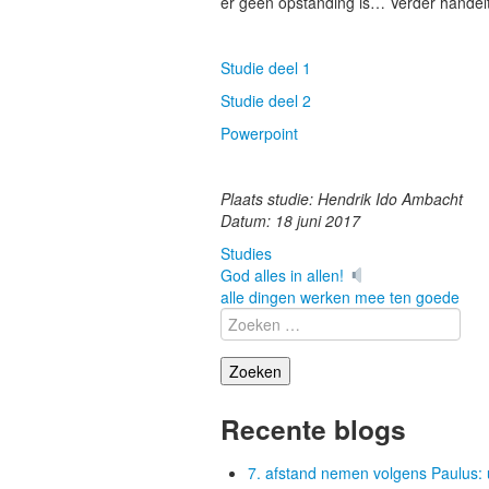
er geen opstanding is… Verder handelt
Studie deel 1
Studie deel 2
Powerpoint
Plaats studie: Hendrik Ido Ambacht
Datum: 18 juni 2017
Studies
Berichtnaviga
God alles in allen!
alle dingen werken mee ten goede
Zoeken
naar:
Recente blogs
7. afstand nemen volgens Paulus: 