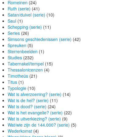
Romeinen
(24)
Ruth (serie)
(41)
Satan/duivel (serie)
(10)
Saul
(1)
Schepping (serie)
(11)
Series
(26)
Simsons geschiedenissen (serie)
(42)
Spreuken
(5)
Sterrenbeelden
(1)
Studies
(232)
Tabernakel/tempel
(15)
Thessalonicenzen
(4)
Timotheüs
(21)
Titus
(1)
Typologie
(10)
Wat is alverzoening? (serie)
(14)
Wat is de hel? (serie)
(11)
Wat is dood? (serie)
(24)
Wat is het evangelie? (serie)
(22)
Wat is uitverkiezing? (serie)
(9)
Wat/wie zijn de 144.000? (serie)
(5)
Wederkomst
(4)
Wegrukking (losse blogs)
(2)