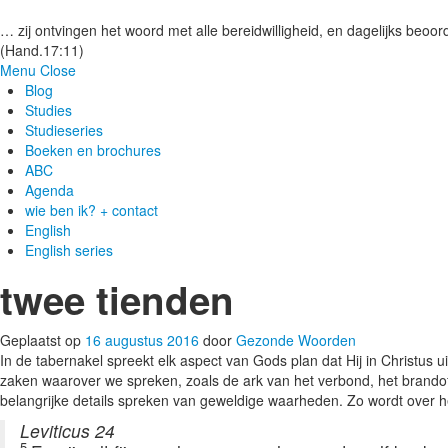
Gezonde woorden.nl
… zij ontvingen het woord met alle bereidwilligheid, en dagelijks beoord
(Hand.17:11)
Menu
Close
Blog
Studies
Studieseries
Boeken en brochures
ABC
Agenda
wie ben ik? + contact
English
English series
twee tienden
Geplaatst op
16 augustus 2016
door
Gezonde Woorden
In de tabernakel spreekt elk aspect van Gods plan dat Hij in Christus ui
zaken waarover we spreken, zoals de ark van het verbond, het brandoff
belangrijke details spreken van geweldige waarheden. Zo wordt over 
Leviticus 24
5