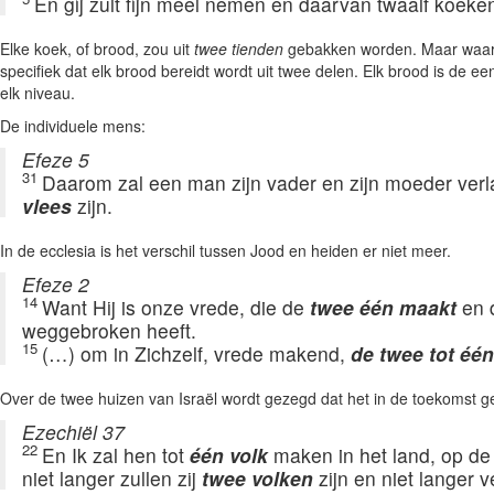
En gij zult fijn meel nemen en daarvan twaalf koeke
Elke koek, of brood, zou uit
twee tienden
gebakken worden. Maar waar
specifiek dat elk brood bereidt wordt uit twee delen. Elk brood is de 
elk niveau.
De individuele mens:
Efeze 5
31
Daarom zal een man zijn vader en zijn moeder ver
vlees
zijn.
In de ecclesia is het verschil tussen Jood en heiden er niet meer.
Efeze 2
14
Want Hij is onze vrede, die de
twee één maakt
en 
weggebroken heeft.
15
(…) om in Zichzelf, vrede makend,
de twee tot éé
Over de twee huizen van Israël wordt gezegd dat het in de toekomst ge
Ezechiël 37
22
En Ik zal hen tot
één volk
maken in het land, op de 
niet langer zullen zij
twee volken
zijn en niet langer 