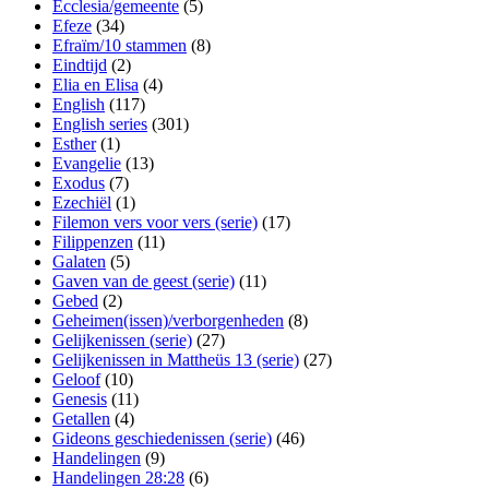
Ecclesia/gemeente
(5)
Efeze
(34)
Efraïm/10 stammen
(8)
Eindtijd
(2)
Elia en Elisa
(4)
English
(117)
English series
(301)
Esther
(1)
Evangelie
(13)
Exodus
(7)
Ezechiël
(1)
Filemon vers voor vers (serie)
(17)
Filippenzen
(11)
Galaten
(5)
Gaven van de geest (serie)
(11)
Gebed
(2)
Geheimen(issen)/verborgenheden
(8)
Gelijkenissen (serie)
(27)
Gelijkenissen in Mattheüs 13 (serie)
(27)
Geloof
(10)
Genesis
(11)
Getallen
(4)
Gideons geschiedenissen (serie)
(46)
Handelingen
(9)
Handelingen 28:28
(6)