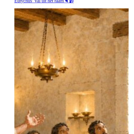
Eutychus’ val uit het raam🔈📹