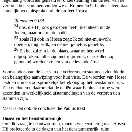
regelmatig wordt aangehaald ter ondersteuning van de leer van de
verloren tien stammen vinden we in Romeinen 9. Paulus citeert daar
namelijk twee uitspraken uit de profeet Hosea.
Romeinen 9 ISA
24
ons, die Hij ook geroepen heeft, niet alleen uit de
Joden, maar ook uit de natiën,
25
zoals Hij ook in Hosea zegt: Ik zal niet-mijn-volk
noemen: mijn-volk, en de niet-geliefde: geliefde.
26
En het zal zijn in de plaats, waar tot hen werd
uitgesproken: jullie zijn niet-mijn-volk, daar zullen zij
genoemd worden: zonen van de levende God.
Voorstanders van de leer van de verloren tien stammen zien hierin
een belangrijke aanwijzing voor hun visie. De woorden van Hosea
hadden immers oorspronkelijk betrekking op het tienstammenrijk.
Zij concluderen daarom dat de natiën waar Paulus naartoe werd
gezonden in werkelijkheid afstammelingen van de verloren tien
stammen zijn.
Maar is dat ook de conclusie die Paulus trekt?
Hosea en het tienstammenrijk
Om die vraag te beantwoorden, moeten we eerst terug naar Hosea.
Hij profeteerde in de dagen van het tienstammenrijk, ruim