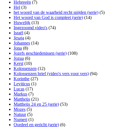
Hebreeën
(7)
Hel
(3)
het woord van de waarheid recht snijden (serie)
(5)
Het woord van God is compleet (serie)
(14)
Huwelijk
(13)
Ingezoomd video's
(74)
Israël
(4)
Jesaja
(4)
Johannes
(14)
Jona
(8)
Jozefs geschiedenissen (serie)
(108)
Jozua
(6)
Kerst
(10)
Kolossenzen
(12)
Kolossenzen brief (video's vers voor vers)
(94)
Korinthe
(27)
Leviticus
(1)
Lucas
(17)
Markus
(7)
Mattheüs
(21)
Mattheüs 24 en 25 (serie)
(53)
Mozes
(5)
Natuur
(5)
Numeri
(1)
Oordeel en gericht (serie)
(6)