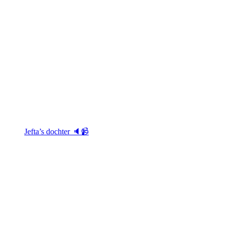
Jefta’s dochter 🔈📹