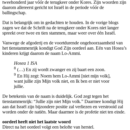
tweehonderd jaar vóór de terugkeer onder Kores. Zijn woorden zijn
daarom allereerst gericht tot Israël in de periode vóór de
ballingschap.
Dat is belangrijk om in gedachten te houden. In de vorige blogs
zagen we dat de Schrift na de terugkeer onder Kores niet langer
spreekt over twee en tien stammen, maar weer over één Israël.
Vanwege de afgoderij en de voortdurende ongehoorzaamheid van
het tienstammenrijk kondigt God Zijn oordeel aan. Eén van Hosea’s
kinderen krijgt daarom de naam Lo-Ammi.
Hosea 1 ISA
8
(…) En zij wordt zwanger en zij baart een zoon.
9
En Hij zegt: Noem hem Lo-Ammi [niet mijn volk],
want jullie zijn Mijn volk niet, en Ik ben er niet voor
jullie.
De betekenis van de naam is duidelijk. God zegt tegen het
tienstammenrijk: “Jullie zijn niet Mijn volk.” Daarmee kondigt Hij
aan dat Israël zijn bijzondere positie zal verliezen en verstrooid zal
worden onder de natiën. Maar daarmee is de profetie niet ten einde.
oordeel heeft niet het laatste woord
Direct na het oordeel volgt een belofte van herstel.