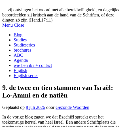
Gezonde woorden.nl
… zij ontvingen het woord met alle bereidwilligheid, en dagelijks
beoordeelden zij kritisch aan de hand van de Schriften, of deze
dingen zó zijn (Hand.17:11)
Menu
Close
Blog
Studies
Studieseries
brochures
ABC
Agenda
wie ben ik? + contact
English
English series
9. de twee en tien stammen van Israël:
Lo-Ammi en de natiën
Geplaatst op
8 juli 2026
door
Gezonde Woorden
In de vorige blog zagen we dat Ezechiël spreekt over het
toekomstige herstel van heel Israël. Een andere Schriftplaats die