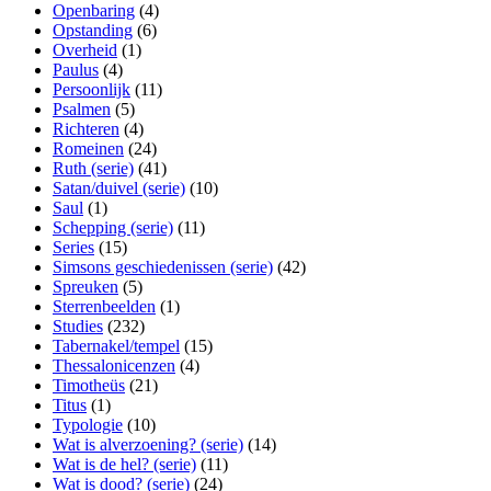
Openbaring
(4)
Opstanding
(6)
Overheid
(1)
Paulus
(4)
Persoonlijk
(11)
Psalmen
(5)
Richteren
(4)
Romeinen
(24)
Ruth (serie)
(41)
Satan/duivel (serie)
(10)
Saul
(1)
Schepping (serie)
(11)
Series
(15)
Simsons geschiedenissen (serie)
(42)
Spreuken
(5)
Sterrenbeelden
(1)
Studies
(232)
Tabernakel/tempel
(15)
Thessalonicenzen
(4)
Timotheüs
(21)
Titus
(1)
Typologie
(10)
Wat is alverzoening? (serie)
(14)
Wat is de hel? (serie)
(11)
Wat is dood? (serie)
(24)