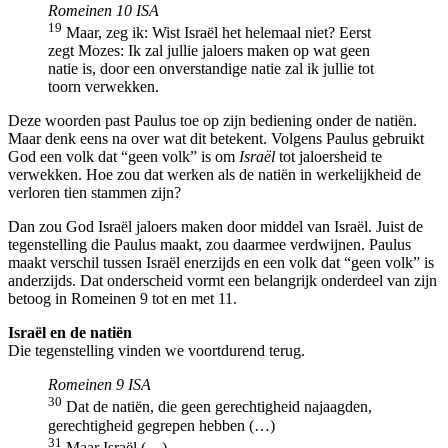
Romeinen 10 ISA
19
Maar, zeg ik: Wist Israël het helemaal niet? Eerst
zegt Mozes: Ik zal jullie jaloers maken op wat geen
natie is, door een onverstandige natie zal ik jullie tot
toorn verwekken.
Deze woorden past Paulus toe op zijn bediening onder de natiën.
Maar denk eens na over wat dit betekent. Volgens Paulus gebruikt
God een volk dat “geen volk” is om
Israël
tot jaloersheid te
verwekken. Hoe zou dat werken als de natiën in werkelijkheid de
verloren tien stammen zijn?
Dan zou God Israël jaloers maken door middel van Israël. Juist de
tegenstelling die Paulus maakt, zou daarmee verdwijnen. Paulus
maakt verschil tussen Israël enerzijds en een volk dat “geen volk” is
anderzijds. Dat onderscheid vormt een belangrijk onderdeel van zijn
betoog in Romeinen 9 tot en met 11.
Israël en de natiën
Die tegenstelling vinden we voortdurend terug.
Romeinen 9 ISA
30
Dat de natiën, die geen gerechtigheid najaagden,
gerechtigheid gegrepen hebben (…)
31
Maar Israël (…)