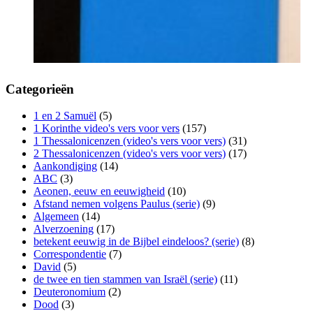
Categorieën
1 en 2 Samuël
(5)
1 Korinthe video's vers voor vers
(157)
1 Thessalonicenzen (video's vers voor vers)
(31)
2 Thessalonicenzen (video's vers voor vers)
(17)
Aankondiging
(14)
ABC
(3)
Aeonen, eeuw en eeuwigheid
(10)
Afstand nemen volgens Paulus (serie)
(9)
Algemeen
(14)
Alverzoening
(17)
betekent eeuwig in de Bijbel eindeloos? (serie)
(8)
Correspondentie
(7)
David
(5)
de twee en tien stammen van Israël (serie)
(11)
Deuteronomium
(2)
Dood
(3)