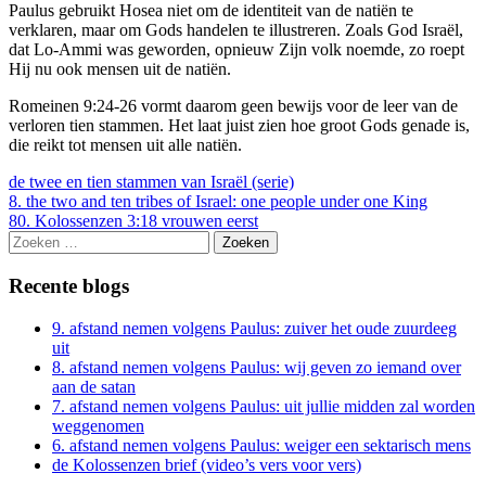
Paulus gebruikt Hosea niet om de identiteit van de natiën te
verklaren, maar om Gods handelen te illustreren. Zoals God Israël,
dat Lo-Ammi was geworden, opnieuw Zijn volk noemde, zo roept
Hij nu ook mensen uit de natiën.
Romeinen 9:24-26 vormt daarom geen bewijs voor de leer van de
verloren tien stammen. Het laat juist zien hoe groot Gods genade is,
die reikt tot mensen uit alle natiën.
de twee en tien stammen van Israël (serie)
Berichtnavigatie
8. the two and ten tribes of Israel: one people under one King
80. Kolossenzen 3:18 vrouwen eerst
Zoeken
naar:
Recente blogs
9. afstand nemen volgens Paulus: zuiver het oude zuurdeeg
uit
8. afstand nemen volgens Paulus: wij geven zo iemand over
aan de satan
7. afstand nemen volgens Paulus: uit jullie midden zal worden
weggenomen
6. afstand nemen volgens Paulus: weiger een sektarisch mens
de Kolossenzen brief (video’s vers voor vers)