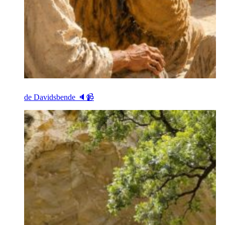
de Davidsbende 🔈📹