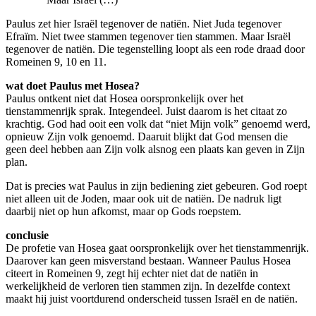
Paulus zet hier Israël tegenover de natiën. Niet Juda tegenover
Efraïm. Niet twee stammen tegenover tien stammen. Maar Israël
tegenover de natiën. Die tegenstelling loopt als een rode draad door
Romeinen 9, 10 en 11.
wat doet Paulus met Hosea?
Paulus ontkent niet dat Hosea oorspronkelijk over het
tienstammenrijk sprak. Integendeel. Juist daarom is het citaat zo
krachtig. God had ooit een volk dat “niet Mijn volk” genoemd werd,
opnieuw Zijn volk genoemd. Daaruit blijkt dat God mensen die
geen deel hebben aan Zijn volk alsnog een plaats kan geven in Zijn
plan.
Dat is precies wat Paulus in zijn bediening ziet gebeuren. God roept
niet alleen uit de Joden, maar ook uit de natiën. De nadruk ligt
daarbij niet op hun afkomst, maar op Gods roepstem.
conclusie
De profetie van Hosea gaat oorspronkelijk over het tienstammenrijk.
Daarover kan geen misverstand bestaan. Wanneer Paulus Hosea
citeert in Romeinen 9, zegt hij echter niet dat de natiën in
werkelijkheid de verloren tien stammen zijn. In dezelfde context
maakt hij juist voortdurend onderscheid tussen Israël en de natiën.