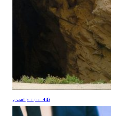
gevaarlijke tijden 🔈📹