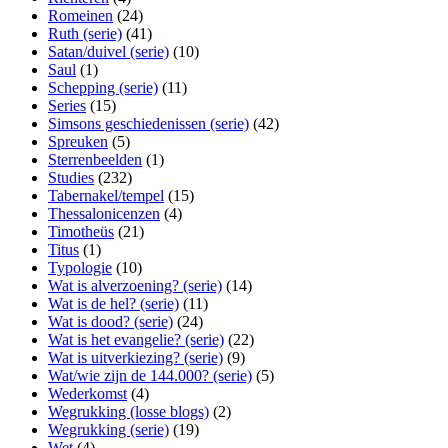
Romeinen
(24)
Ruth (serie)
(41)
Satan/duivel (serie)
(10)
Saul
(1)
Schepping (serie)
(11)
Series
(15)
Simsons geschiedenissen (serie)
(42)
Spreuken
(5)
Sterrenbeelden
(1)
Studies
(232)
Tabernakel/tempel
(15)
Thessalonicenzen
(4)
Timotheüs
(21)
Titus
(1)
Typologie
(10)
Wat is alverzoening? (serie)
(14)
Wat is de hel? (serie)
(11)
Wat is dood? (serie)
(24)
Wat is het evangelie? (serie)
(22)
Wat is uitverkiezing? (serie)
(9)
Wat/wie zijn de 144.000? (serie)
(5)
Wederkomst
(4)
Wegrukking (losse blogs)
(2)
Wegrukking (serie)
(19)
Wet
(4)