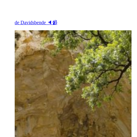
de Davidsbende 🔈📹