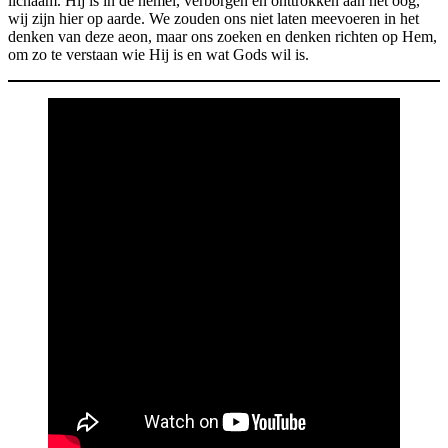
lichaam. Hij is in de hemel, verborgen en onttrokken aan het oog,
wij zijn hier op aarde. We zouden ons niet laten meevoeren in het
denken van deze aeon, maar ons zoeken en denken richten op Hem,
om zo te verstaan wie Hij is en wat Gods wil is.