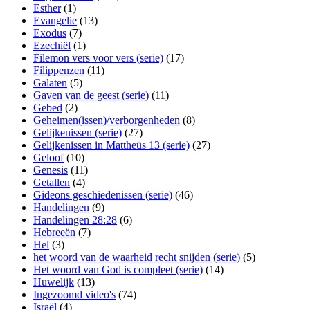
Esther
(1)
Evangelie
(13)
Exodus
(7)
Ezechiël
(1)
Filemon vers voor vers (serie)
(17)
Filippenzen
(11)
Galaten
(5)
Gaven van de geest (serie)
(11)
Gebed
(2)
Geheimen(issen)/verborgenheden
(8)
Gelijkenissen (serie)
(27)
Gelijkenissen in Mattheüs 13 (serie)
(27)
Geloof
(10)
Genesis
(11)
Getallen
(4)
Gideons geschiedenissen (serie)
(46)
Handelingen
(9)
Handelingen 28:28
(6)
Hebreeën
(7)
Hel
(3)
het woord van de waarheid recht snijden (serie)
(5)
Het woord van God is compleet (serie)
(14)
Huwelijk
(13)
Ingezoomd video's
(74)
Israël
(4)