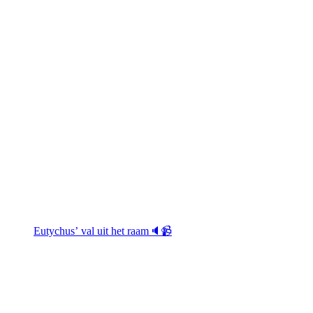
Eutychus’ val uit het raam🔈📹