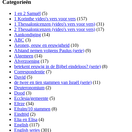
Categorieën
1 en 2 Samuël
(5)
1 Korinthe video's vers voor vers
(157)
1 Thessalonicenzen (video's vers voor vers)
(31)
2 Thessalonicenzen (video's vers voor vers)
(17)
Aankondiging
(14)
ABC
(3)
Aeonen, eeuw en eeuwigheid
(10)
Afstand nemen volgens Paulus (serie)
(9)
Algemeen
(14)
Alverzoening
(17)
betekent eeuwig in de Bijbel eindeloos? (serie)
(8)
Correspondentie
(7)
David
(5)
de twee en tien stammen van Israël (serie)
(11)
Deuteronomium
(2)
Dood
(3)
Ecclesia/gemeente
(5)
Efeze
(34)
Efraïm/10 stammen
(8)
Eindtijd
(2)
Elia en Elisa
(4)
English
(117)
English series
(301)