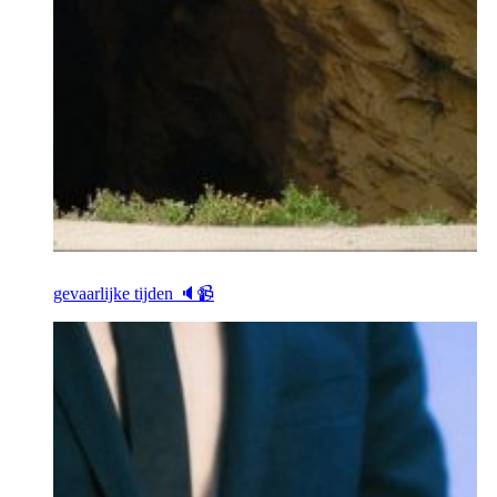
gevaarlijke tijden 🔈📹