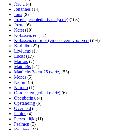
Jesaja
(4)
Johannes
(14)
Jona
(8)
Jozefs geschiedenissen (serie)
(108)
Jozua
(6)
Kerst
(10)
Kolossenzen
(12)
Kolossenzen brief (video's vers voor vers)
(94)
Korinthe
(27)
Leviticus
(1)
Lucas
(17)
Markus
(7)
Mattheüs
(21)
Mattheüs 24 en 25 (serie)
(53)
Mozes
(5)
Natuur
(5)
Numeri
(1)
Oordeel en gericht (serie)
(6)
Openbaring
(4)
Opstanding
(6)
Overheid
(1)
Paulus
(4)
Persoonlijk
(11)
Psalmen
(5)
Richteren
(4)