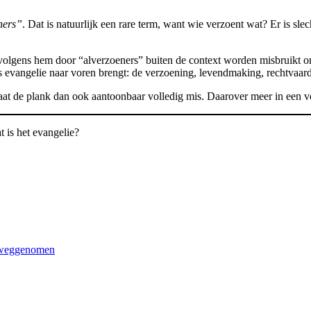
ners”
. Dat is natuurlijk een rare term, want wie verzoent wat? Er is sle
 volgens hem door “alverzoeners” buiten de context worden misbruikt 
ls evangelie naar voren brengt: de verzoening, levendmaking, rechtvaard
 slaat de plank dan ook aantoonbaar volledig mis. Daarover meer in een 
t is het evangelie?
n weggenomen