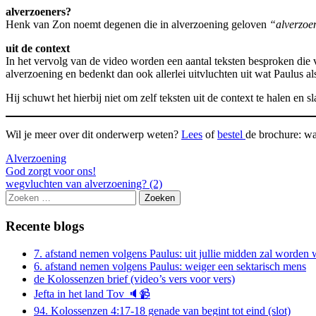
alverzoeners?
Henk van Zon noemt degenen die in alverzoening geloven
“alverzoe
uit de context
In het vervolg van de video worden een aantal teksten besproken die
alverzoening en bedenkt dan ook allerlei uitvluchten uit wat Paulus a
Hij schuwt het hierbij niet om zelf teksten uit de context te halen en
Wil je meer over dit onderwerp weten?
Lees
of
bestel
de brochure: wa
Alverzoening
Berichtnavigatie
God zorgt voor ons!
wegvluchten van alverzoening? (2)
Zoeken
naar:
Recente blogs
7. afstand nemen volgens Paulus: uit jullie midden zal worde
6. afstand nemen volgens Paulus: weiger een sektarisch mens
de Kolossenzen brief (video’s vers voor vers)
Jefta in het land Tov 🔈📹
94. Kolossenzen 4:17-18 genade van begint tot eind (slot)