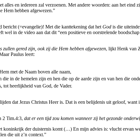
met alles en iedereen zal verzoenen. Met andere woorden: aan het eind z
j die Hem hebben afgewezen.”
d bericht (=evangelie)! Met die kanttekening dat het
God
is die uiteind
 wel in de video aan dat dit “een positieve en oorstrelende boodschap i
us
zullen
gered zijn, ook zij die Hem hebben afgewezen
, lijkt Henk van 
Maar Paulus leert:
 Hem met de Naam boven alle naam,
 die in de hemelen zijn en hen die op de aarde zijn en van hen die onde
s, tot heerlijkheid van God, de Vader.
lijden dat Jezus Christus Heer is. Dat is een belijdenis uit geloof, want
n 2 Tim.4:3,
dat er een tijd zou komen wanneer zij het gezonde onderw
et koninkrijk der duisternis komt (…) En mijn advies is: vlucht ervan w
n die uit z’n context.”