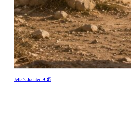
Jefta’s dochter 🔈📹