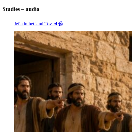
Studies – audio
Jefta in het land Tov 🔈📹