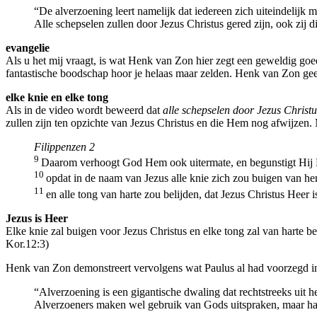
“De alverzoening leert namelijk dat iedereen zich uiteindelijk 
Alle schepselen zullen door Jezus Christus gered zijn, ook zi
evangelie
Als u het mij vraagt, is wat Henk van Zon hier zegt een geweldig goe
fantastische boodschap hoor je helaas maar zelden. Henk van Zon geeft
elke knie en elke tong
Als in de video wordt beweerd dat
alle schepselen door Jezus Christ
zullen zijn ten opzichte van Jezus Christus en die Hem nog afwijzen. 
Filippenzen 2
9
Daarom verhoogt God Hem ook uitermate, en begunstigt Hij
10
opdat in de naam van Jezus alle knie zich zou buigen van hen
11
en alle tong van harte zou belijden, dat Jezus Christus Heer i
Jezus is Heer
Elke knie zal buigen voor Jezus Christus en elke tong zal van harte be
Kor.12:3)
Henk van Zon demonstreert vervolgens wat Paulus al had voorzegd i
“Alverzoening is een gigantische dwaling dat rechtstreeks uit h
Alverzoeners maken wel gebruik van Gods uitspraken, maar hale