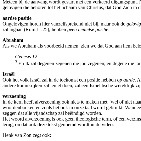
Meteen bij de aanvang wordt gestart met een verkeerd uitgangspunt. Ne
gelovigen die behoren tot het lichaam van Christus, dat God Zich in de
aardse positie
Ongelovigen horen hier vanzelfsprekend niet bij, maar ook de
gelovi
zal ingaan (Rom.11:25), hebben
geen hemelse positie
.
Abraham
Als we Abraham als voorbeeld nemen, zien we dat God aan hem belo
Genesis 12
3
En Ik zal degenen zegenen die jou zegenen, en degene die jou 
Israël
Ook het volk Israël zal in de toekomst een positie hebben
op aarde
. A
andere koninkrijken zal teniet doen, zal een Israëlitische wereldrijk 
verzoening
In de kern heeft alverzoening ook niets te maken met “wel of niet na
woordenboeken en zoals het ook in onze taal wordt gebruikt. Wannee
zeggen dat alle vijandschap zal beëindigd worden.
Het woord alverzoening is ook geen theologische term, of een verzins
terug, omdat ook deze tekst genoemd wordt in de video.
Henk van Zon zegt ook: