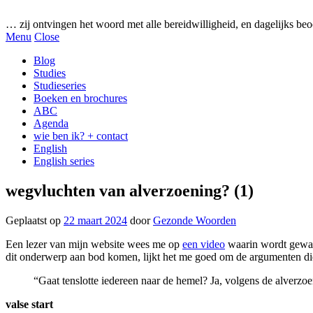
Gezonde woorden.nl
… zij ontvingen het woord met alle bereidwilligheid, en dagelijks beo
Menu
Close
Blog
Studies
Studieseries
Boeken en brochures
ABC
Agenda
wie ben ik? + contact
English
English series
wegvluchten van alverzoening? (1)
Geplaatst op
22 maart 2024
door
Gezonde Woorden
Een lezer van mijn website wees me op
een video
waarin wordt gewaa
dit onderwerp aan bod komen, lijkt het me goed om de argumenten di
“Gaat tenslotte iedereen naar de hemel? Ja, volgens de alverzoen
valse start