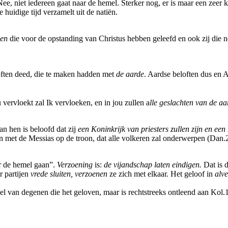
e, niet iedereen gaat naar de hemel. Sterker nog, er is maar een zeer k
 huidige tijd verzamelt uit de natiën.
gen
die voor de opstanding van Christus hebben geleefd en ook zij die 
ften deed, die te maken hadden met
de aarde
. Aardse beloften dus en 
vervloekt zal Ik vervloeken, en in jou zullen a
lle geslachten van de 
an hen is beloofd dat zij
een Koninkrijk van priesters zullen zijn en een 
zijn met de Messias op de troon, dat alle volkeren zal onderwerpen (Dan
ar de hemel gaan”.
Verzoening
is:
de vijandschap laten eindigen.
Dat is 
r partijen
vrede sluiten, verzoenen
ze zich met elkaar. Het geloof in
alv
el van degenen die het geloven, maar is rechtstreeks ontleend aan Kol