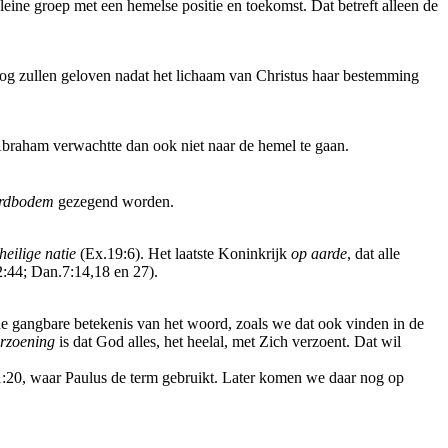
leine groep met een hemelse positie en toekomst. Dat betreft alleen de
nog zullen geloven nadat het lichaam van Christus haar bestemming
Abraham verwachtte dan ook niet naar de hemel te gaan.
aardbodem
gezegend worden.
heilige natie
(Ex.19:6). Het laatste Koninkrijk
op aarde
, dat alle
.2:44; Dan.7:14,18 en 27).
de gangbare betekenis van het woord, zoals we dat ook vinden in de
erzoening
is dat God alles, het heelal, met Zich verzoent. Dat wil
.1:20, waar Paulus de term gebruikt. Later komen we daar nog op