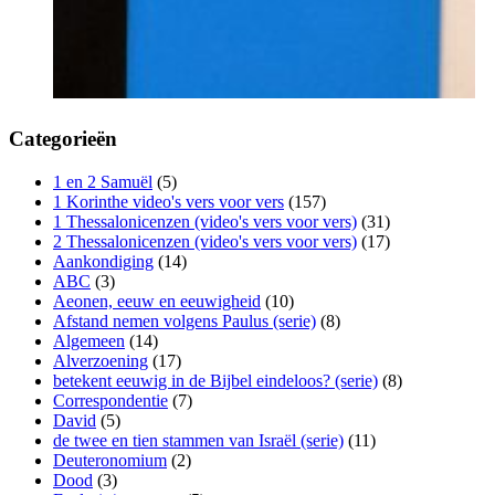
Categorieën
1 en 2 Samuël
(5)
1 Korinthe video's vers voor vers
(157)
1 Thessalonicenzen (video's vers voor vers)
(31)
2 Thessalonicenzen (video's vers voor vers)
(17)
Aankondiging
(14)
ABC
(3)
Aeonen, eeuw en eeuwigheid
(10)
Afstand nemen volgens Paulus (serie)
(8)
Algemeen
(14)
Alverzoening
(17)
betekent eeuwig in de Bijbel eindeloos? (serie)
(8)
Correspondentie
(7)
David
(5)
de twee en tien stammen van Israël (serie)
(11)
Deuteronomium
(2)
Dood
(3)