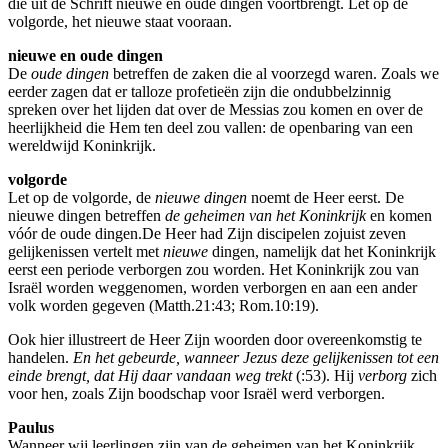
die uit de Schrift nieuwe en oude dingen voortbrengt. Let op de
volgorde, het nieuwe staat vooraan.
nieuwe en oude dingen
De
oude dingen
betreffen de zaken die al voorzegd waren. Zoals we
eerder zagen dat er talloze profetieën zijn die ondubbelzinnig
spreken over het lijden dat over de Messias zou komen en over de
heerlijkheid die Hem ten deel zou vallen: de openbaring van een
wereldwijd Koninkrijk.
volgorde
Let op de volgorde, de
nieuwe dingen
noemt de Heer eerst. De
nieuwe dingen betreffen
de geheimen van het Koninkrijk
en komen
vóór de oude dingen.De Heer had Zijn discipelen zojuist zeven
gelijkenissen vertelt met
nieuwe
dingen, namelijk dat het Koninkrijk
eerst een periode verborgen zou worden. Het Koninkrijk zou van
Israël worden weggenomen, worden verborgen en aan een ander
volk worden gegeven (Matth.21:43; Rom.10:19).
Ook hier illustreert de Heer Zijn woorden door overeenkomstig te
handelen.
En het gebeurde, wanneer Jezus deze gelijkenissen tot een
einde brengt, dat Hij daar vandaan weg trekt
(:53). Hij
verborg
zich
voor hen, zoals Zijn boodschap voor Israël werd verborgen.
Paulus
Wanneer wij leerlingen zijn van de geheimen van het Koninkrijk