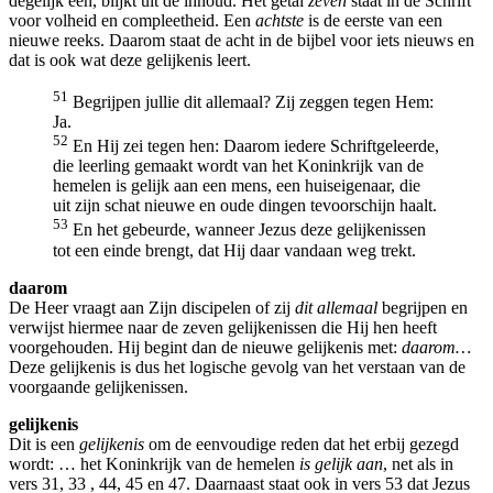
degelijk één, blijkt uit de inhoud. Het getal
zeven
staat in de Schrift
voor volheid en compleetheid. Een
achtste
is de eerste van een
nieuwe reeks. Daarom staat de acht in de bijbel voor iets nieuws en
dat is ook wat deze gelijkenis leert.
51
Begrijpen jullie dit allemaal? Zij zeggen tegen Hem:
Ja.
52
En Hij zei tegen hen: Daarom iedere Schriftgeleerde,
die leerling gemaakt wordt van het Koninkrijk van de
hemelen is gelijk aan een mens, een huiseigenaar, die
uit zijn schat nieuwe en oude dingen tevoorschijn haalt.
53
En het gebeurde, wanneer Jezus deze gelijkenissen
tot een einde brengt, dat Hij daar vandaan weg trekt.
daarom
De Heer vraagt aan Zijn discipelen of zij
dit allemaal
begrijpen en
verwijst hiermee naar de zeven gelijkenissen die Hij hen heeft
voorgehouden. Hij begint dan de nieuwe gelijkenis met:
daarom…
Deze gelijkenis is dus het logische gevolg van het verstaan van de
voorgaande gelijkenissen.
gelijkenis
Dit is een
gelijkenis
om de eenvoudige reden dat het erbij gezegd
wordt: … het Koninkrijk van de hemelen
is gelijk aan
, net als in
vers 31, 33 , 44, 45 en 47. Daarnaast staat ook in vers 53 dat Jezus