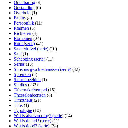
Openbaring
(4)
Opstanding
(6)
Overheid
(1)
Paulus
(4)
Persoonlijk
(11)
Psalmen
(5)
Richteren
(4)
Romeinen
(24)
Ruth (serie)
(41)
Satan/duivel (serie)
(10)
Saul
(1)
Schepping (serie)
(11)
Series
(15)
Simsons geschiedenissen (serie)
(42)
Spreuken
(5)
Sterrenbeelden
(1)
Studies
(232)
Tabernakel/tempel
(15)
Thessalonicenzen
(4)
Timotheüs
(21)
Titus
(1)
Typologie
(10)
Wat is alverzoening? (serie)
(14)
Wat is de hel? (serie)
(11)
Wat is dood? (serie)
(24)