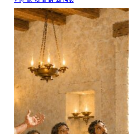
Eutychus’ val uit het raam🔈📹