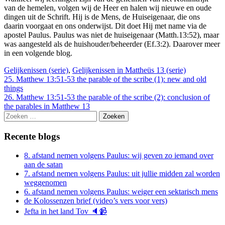
van de hemelen, volgen wij de Heer en halen wij nieuwe en oude
dingen uit de Schrift. Hij is de Mens, de Huiseigenaar, die ons
daarin voorgaat en ons onderwijst. Dit doet Hij met name via de
apostel Paulus. Paulus was niet de huiseigenaar (Matth.13:52), maar
was aangesteld als de huishouder/beheerder (Ef.3:2). Daarover meer
in een volgende blog.
Gelijkenissen (serie)
,
Gelijkenissen in Mattheüs 13 (serie)
Berichtnavigatie
25. Matthew 13:51-53 the parable of the scribe (1): new and old
things
26. Matthew 13:51-53 the parable of the scribe (2): conclusion of
the parables in Matthew 13
Zoeken
naar:
Recente blogs
8. afstand nemen volgens Paulus: wij geven zo iemand over
aan de satan
7. afstand nemen volgens Paulus: uit jullie midden zal worden
weggenomen
6. afstand nemen volgens Paulus: weiger een sektarisch mens
de Kolossenzen brief (video’s vers voor vers)
Jefta in het land Tov 🔈📹