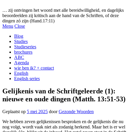
Gezonde woorden.nl
… zij ontvingen het woord met alle bereidwilligheid, en dagelijks
beoordeelden zij kritisch aan de hand van de Schriften, of deze
dingen zó zijn (Hand.17:11)
Menu
Close
Blog
Studies
Studieseries
brochures
ABC
Agenda
wie ben ik? + contact
English
English series
Gelijkenis van de Schriftgeleerde (1):
nieuwe en oude dingen (Matth. 13:51-53)
Geplaatst op
5 mei 2025
door
Gezonde Woorden
We hebben zeven gelijkenissen besproken en de gelijkenis die nu
nog volgt, wordt vaak niet als zodanig herkend. Maar het is er wel