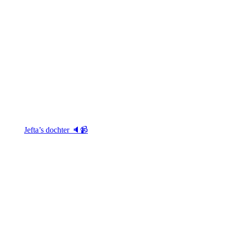
Jefta’s dochter 🔈📹