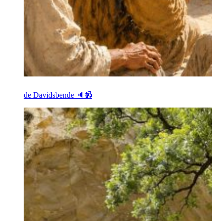
de Davidsbende 🔈📹