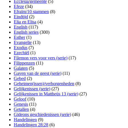
Ecclesia/gemeente
(5)
Efeze
(34)
Efraïm/10 stammen
(8)
Eindtijd
(2)
Elia en Elisa
(4)
English
(117)
English series
(300)
Esther
(1)
Evangelie
(13)
Exodus
(7)
Ezechiël
(1)
Filemon vers voor vers (serie)
(17)
Filippenzen
(11)
Galaten
(5)
Gaven van de geest (serie)
(11)
Gebed
(2)
Geheimen(issen)/verborgenheden
(8)
Gelijkenissen (serie)
(27)
Gelijkenissen in Mattheüs 13 (serie)
(27)
Geloof
(10)
Genesis
(11)
Getallen
(4)
Gideons geschiedenissen (serie)
(46)
Handelingen
(9)
Handelingen 28:28
(6)