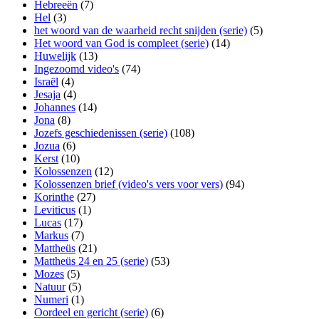
Hebreeën
(7)
Hel
(3)
het woord van de waarheid recht snijden (serie)
(5)
Het woord van God is compleet (serie)
(14)
Huwelijk
(13)
Ingezoomd video's
(74)
Israël
(4)
Jesaja
(4)
Johannes
(14)
Jona
(8)
Jozefs geschiedenissen (serie)
(108)
Jozua
(6)
Kerst
(10)
Kolossenzen
(12)
Kolossenzen brief (video's vers voor vers)
(94)
Korinthe
(27)
Leviticus
(1)
Lucas
(17)
Markus
(7)
Mattheüs
(21)
Mattheüs 24 en 25 (serie)
(53)
Mozes
(5)
Natuur
(5)
Numeri
(1)
Oordeel en gericht (serie)
(6)