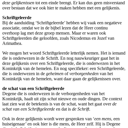
deze gelijkenissen
tot een einde brengt. Er kan dus geen misverstand
over bestaan dat we ook hier te maken hebben met een gelijkenis.
Schriftgeleerde
Bij de aanduiding ‘Schriftgeleerde’ hebben wij vaak een negatieve
associatie, omdat we in de bijbel lezen dat de Heer continu
overhoop lag met deze groep mensen. Maar er waren ook
Schriftgeleerden die geloofden, zoals Nicodemus en Jozef van
Arimathea.
We mogen het woord Schriftgeleerde letterlijk nemen. Het is iemand
die is onderwezen in de Schrift. En nog nauwkeuriger gaat het in
deze gelijkenis over een Schriftgeleerde, die is onderwezen in het
Koninkrijk van de hemelen. En nog specifieker: een Schriftgeleerde,
die is onderwezen in de
geheimen
of
verborgenheden
van het
Koninkrijk van de hemelen, want daar gaan de gelijkenissen over.
de schat van een Schriftgeleerde
Degene die is onderwezen in de verborgenheden van het
Koninkrijk, haalt uit zijn
schat
nieuwe en oude dingen. De context
laat zien wat de betekenis is van de schat, want het gaat over
de
schat van een Schriftgeleerde
en dat is
de Schrift
.
Ook in deze gelijkenis wordt weer gesproken van ‘
een mens
, een
huiseigenaar’ en ook hier is die mens, de Heer zelf. Hij is Degene