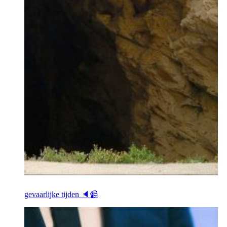
gevaarlijke tijden 🔈📹