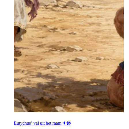
Eutychus’ val uit het raam🔈📹