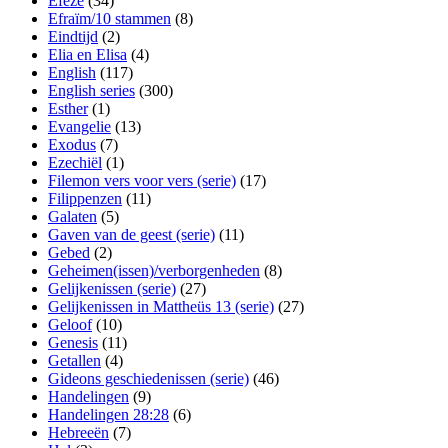
Efeze
(34)
Efraïm/10 stammen
(8)
Eindtijd
(2)
Elia en Elisa
(4)
English
(117)
English series
(300)
Esther
(1)
Evangelie
(13)
Exodus
(7)
Ezechiël
(1)
Filemon vers voor vers (serie)
(17)
Filippenzen
(11)
Galaten
(5)
Gaven van de geest (serie)
(11)
Gebed
(2)
Geheimen(issen)/verborgenheden
(8)
Gelijkenissen (serie)
(27)
Gelijkenissen in Mattheüs 13 (serie)
(27)
Geloof
(10)
Genesis
(11)
Getallen
(4)
Gideons geschiedenissen (serie)
(46)
Handelingen
(9)
Handelingen 28:28
(6)
Hebreeën
(7)