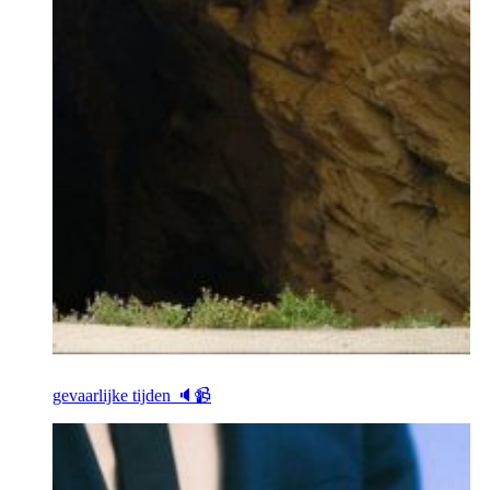
gevaarlijke tijden 🔈📹