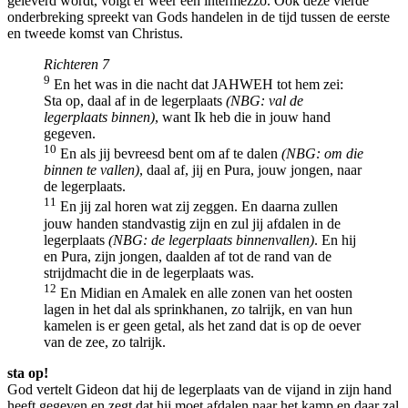
geleverd wordt, volgt er weer een intermezzo. Ook deze vierde
onderbreking spreekt van Gods handelen in de tijd tussen de eerste
en tweede komst van Christus.
Richteren 7
9
En het was in die nacht dat JAHWEH tot hem zei:
Sta op, daal af in de legerplaats
(NBG: val de
legerplaats binnen)
, want Ik heb die in jouw hand
gegeven.
10
En als jij bevreesd bent om af te dalen
(NBG: om die
binnen te vallen)
, daal af, jij en Pura, jouw jongen, naar
de legerplaats.
11
En jij zal horen wat zij zeggen. En daarna zullen
jouw handen standvastig zijn en zul jij afdalen in de
legerplaats
(NBG: de legerplaats binnenvallen)
. En hij
en Pura, zijn jongen, daalden af tot de rand van de
strijdmacht die in de legerplaats was.
12
En Midian en Amalek en alle zonen van het oosten
lagen in het dal als sprinkhanen, zo talrijk, en van hun
kamelen is er geen getal, als het zand dat is op de oever
van de zee, zo talrijk.
sta op!
God vertelt Gideon dat hij de legerplaats van de vijand in zijn hand
heeft gegeven en zegt dat hij moet afdalen naar het kamp en daar zal