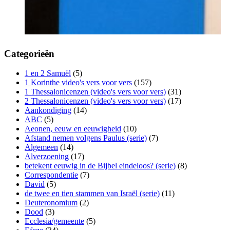
Categorieën
1 en 2 Samuël
(5)
1 Korinthe video's vers voor vers
(157)
1 Thessalonicenzen (video's vers voor vers)
(31)
2 Thessalonicenzen (video's vers voor vers)
(17)
Aankondiging
(14)
ABC
(5)
Aeonen, eeuw en eeuwigheid
(10)
Afstand nemen volgens Paulus (serie)
(7)
Algemeen
(14)
Alverzoening
(17)
betekent eeuwig in de Bijbel eindeloos? (serie)
(8)
Correspondentie
(7)
David
(5)
de twee en tien stammen van Israël (serie)
(11)
Deuteronomium
(2)
Dood
(3)
Ecclesia/gemeente
(5)