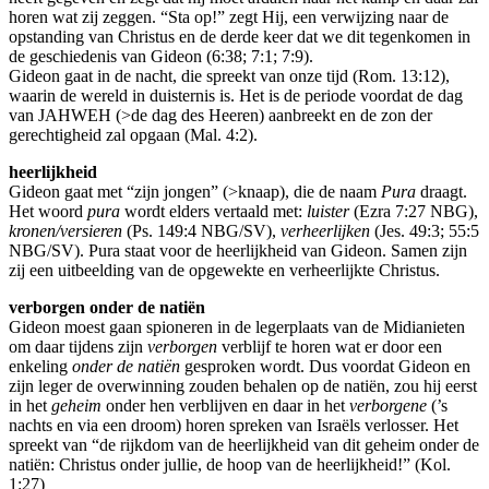
horen wat zij zeggen. “Sta op!” zegt Hij, een verwijzing naar de
opstanding van Christus en de derde keer dat we dit tegenkomen in
de geschiedenis van Gideon (6:38; 7:1; 7:9).
Gideon gaat in de nacht, die spreekt van onze tijd (Rom. 13:12),
waarin de wereld in duisternis is. Het is de periode voordat de dag
van JAHWEH (>de dag des Heeren) aanbreekt en de zon der
gerechtigheid zal opgaan (Mal. 4:2).
heerlijkheid
Gideon gaat met “zijn jongen” (>knaap), die de naam
Pura
draagt.
Het woord
pura
wordt elders vertaald met:
luister
(Ezra 7:27 NBG),
kronen/versieren
(Ps. 149:4 NBG/SV),
verheerlijken
(Jes. 49:3; 55:5
NBG/SV). Pura staat voor de heerlijkheid van Gideon. Samen zijn
zij een uitbeelding van de opgewekte en verheerlijkte Christus.
verborgen onder de natiën
Gideon moest gaan spioneren in de legerplaats van de Midianieten
om daar tijdens zijn
verborgen
verblijf te horen wat er door een
enkeling
onder de natiën
gesproken wordt. Dus voordat Gideon en
zijn leger de overwinning zouden behalen op de natiën, zou hij eerst
in het
geheim
onder hen verblijven en daar in het
verborgene
(’s
nachts en via een droom) horen spreken van Israëls verlosser. Het
spreekt van “de rijkdom van de heerlijkheid van dit geheim onder de
natiën: Christus onder jullie, de hoop van de heerlijkheid!” (Kol.
1:27)