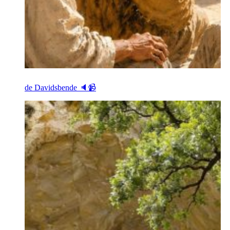
de Davidsbende 🔈📹