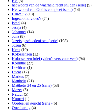
Hel
(3)
het woord van de waarheid recht snijden (serie)
(5)
Het woord van God is compleet (serie)
(14)
Huwelijk
(13)
Ingezoomd video's
(74)
Israël
(4)
Jesaja
(4)
Johannes
(14)
Jona
(8)
Jozefs geschiedenissen (serie)
(108)
Jozua
(6)
Kerst
(10)
Kolossenzen
(12)
Kolossenzen brief (video's vers voor vers)
(94)
Korinthe
(27)
Leviticus
(1)
Lucas
(17)
Markus
(7)
Mattheüs
(21)
Mattheüs 24 en 25 (serie)
(53)
Mozes
(5)
Natuur
(5)
Numeri
(1)
Oordeel en gericht (serie)
(6)
Openbaring
(4)