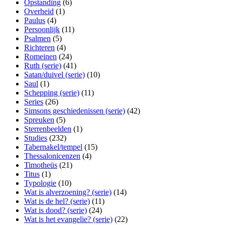
Opstanding
(6)
Overheid
(1)
Paulus
(4)
Persoonlijk
(11)
Psalmen
(5)
Richteren
(4)
Romeinen
(24)
Ruth (serie)
(41)
Satan/duivel (serie)
(10)
Saul
(1)
Schepping (serie)
(11)
Series
(26)
Simsons geschiedenissen (serie)
(42)
Spreuken
(5)
Sterrenbeelden
(1)
Studies
(232)
Tabernakel/tempel
(15)
Thessalonicenzen
(4)
Timotheüs
(21)
Titus
(1)
Typologie
(10)
Wat is alverzoening? (serie)
(14)
Wat is de hel? (serie)
(11)
Wat is dood? (serie)
(24)
Wat is het evangelie? (serie)
(22)