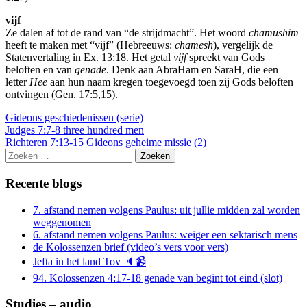
vijf
Ze dalen af tot de rand van “de strijdmacht”. Het woord
chamushim
heeft te maken met “vijf” (Hebreeuws:
chamesh
), vergelijk de
Statenvertaling in Ex. 13:18. Het getal
vijf
spreekt van Gods
beloften en van
genade
. Denk aan AbraHam en SaraH, die een
letter
Hee
aan hun naam kregen toegevoegd toen zij Gods beloften
ontvingen (Gen. 17:5,15).
Gideons geschiedenissen (serie)
Berichtnavigatie
Judges 7:7-8 three hundred men
Richteren 7:13-15 Gideons geheime missie (2)
Zoeken
naar:
Recente blogs
7. afstand nemen volgens Paulus: uit jullie midden zal worden
weggenomen
6. afstand nemen volgens Paulus: weiger een sektarisch mens
de Kolossenzen brief (video’s vers voor vers)
Jefta in het land Tov 🔈📹
94. Kolossenzen 4:17-18 genade van begint tot eind (slot)
Studies – audio