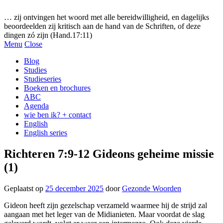
Gezonde woorden.nl
… zij ontvingen het woord met alle bereidwilligheid, en dagelijks
beoordeelden zij kritisch aan de hand van de Schriften, of deze
dingen zó zijn (Hand.17:11)
Menu
Close
Blog
Studies
Studieseries
Boeken en brochures
ABC
Agenda
wie ben ik? + contact
English
English series
Richteren 7:9-12 Gideons geheime missie
(1)
Geplaatst op
25 december 2025
door
Gezonde Woorden
Gideon heeft zijn gezelschap verzameld waarmee hij de strijd zal
aangaan met het leger van de Midianieten. Maar voordat de slag