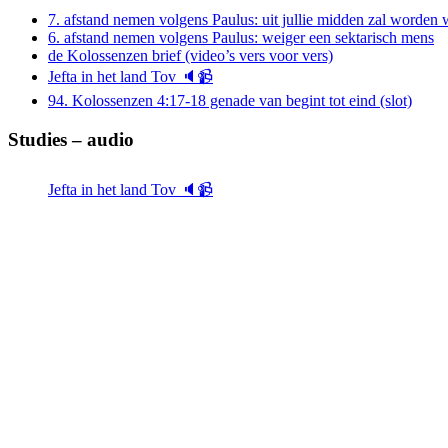
7. afstand nemen volgens Paulus: uit jullie midden zal worde
6. afstand nemen volgens Paulus: weiger een sektarisch mens
de Kolossenzen brief (video’s vers voor vers)
Jefta in het land Tov 🔈📹
94. Kolossenzen 4:17-18 genade van begint tot eind (slot)
Studies – audio
Jefta in het land Tov 🔈📹