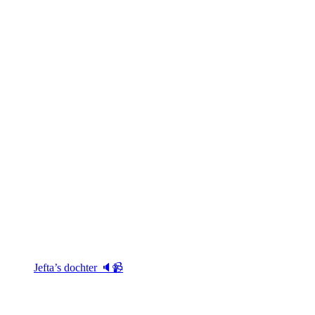
Jefta’s dochter 🔈📹