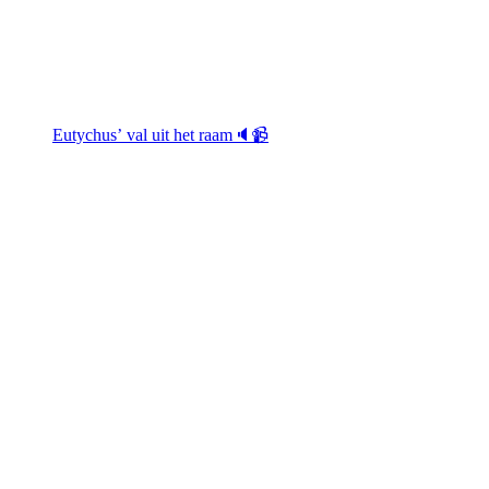
Eutychus’ val uit het raam🔈📹