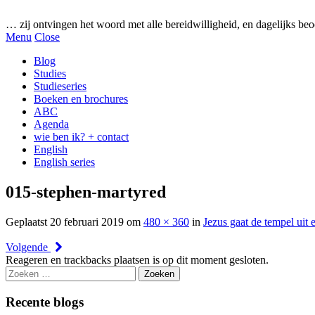
Gezonde woorden.nl
… zij ontvingen het woord met alle bereidwilligheid, en dagelijks beo
Menu
Close
Blog
Studies
Studieseries
Boeken en brochures
ABC
Agenda
wie ben ik? + contact
English
English series
015-stephen-martyred
Geplaatst
20 februari 2019
om
480 × 360
in
Jezus gaat de tempel uit 
Volgende
Reageren en trackbacks plaatsen is op dit moment gesloten.
Zoeken
naar:
Recente blogs