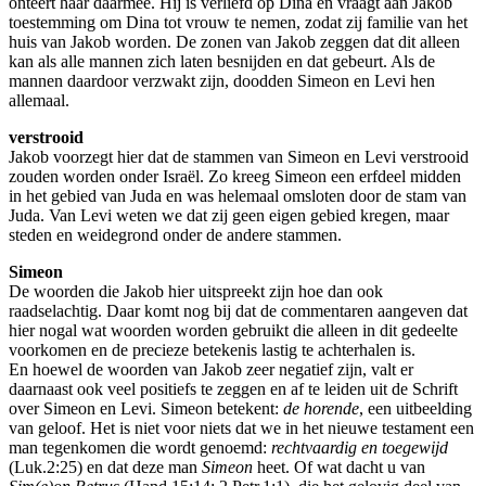
onteert haar daarmee. Hij is verliefd op Dina en vraagt aan Jakob
toestemming om Dina tot vrouw te nemen, zodat zij familie van het
huis van Jakob worden. De zonen van Jakob zeggen dat dit alleen
kan als alle mannen zich laten besnijden en dat gebeurt. Als de
mannen daardoor verzwakt zijn, doodden Simeon en Levi hen
allemaal.
verstrooid
Jakob voorzegt hier dat de stammen van Simeon en Levi verstrooid
zouden worden onder Israël. Zo kreeg Simeon een erfdeel midden
in het gebied van Juda en was helemaal omsloten door de stam van
Juda. Van Levi weten we dat zij geen eigen gebied kregen, maar
steden en weidegrond onder de andere stammen.
Simeon
De woorden die Jakob hier uitspreekt zijn hoe dan ook
raadselachtig. Daar komt nog bij dat de commentaren aangeven dat
hier nogal wat woorden worden gebruikt die alleen in dit gedeelte
voorkomen en de precieze betekenis lastig te achterhalen is.
En hoewel de woorden van Jakob zeer negatief zijn, valt er
daarnaast ook veel positiefs te zeggen en af te leiden uit de Schrift
over Simeon en Levi. Simeon betekent:
de horende
, een uitbeelding
van geloof. Het is niet voor niets dat we in het nieuwe testament een
man tegenkomen die wordt genoemd:
rechtvaardig en toegewijd
(Luk.2:25) en dat deze man
Simeon
heet. Of wat dacht u van