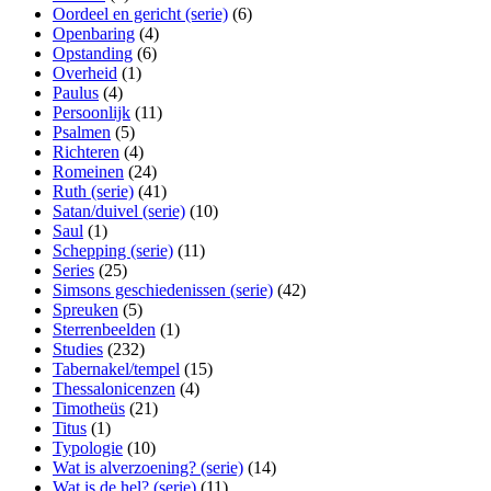
Oordeel en gericht (serie)
(6)
Openbaring
(4)
Opstanding
(6)
Overheid
(1)
Paulus
(4)
Persoonlijk
(11)
Psalmen
(5)
Richteren
(4)
Romeinen
(24)
Ruth (serie)
(41)
Satan/duivel (serie)
(10)
Saul
(1)
Schepping (serie)
(11)
Series
(25)
Simsons geschiedenissen (serie)
(42)
Spreuken
(5)
Sterrenbeelden
(1)
Studies
(232)
Tabernakel/tempel
(15)
Thessalonicenzen
(4)
Timotheüs
(21)
Titus
(1)
Typologie
(10)
Wat is alverzoening? (serie)
(14)
Wat is de hel? (serie)
(11)