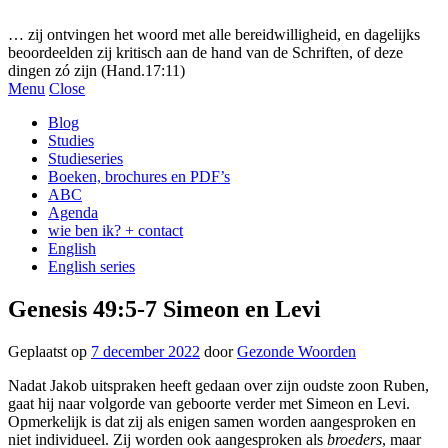
Gezonde woorden.nl
… zij ontvingen het woord met alle bereidwilligheid, en dagelijks
beoordeelden zij kritisch aan de hand van de Schriften, of deze
dingen zó zijn (Hand.17:11)
Menu
Close
Blog
Studies
Studieseries
Boeken, brochures en PDF’s
ABC
Agenda
wie ben ik? + contact
English
English series
Genesis 49:5-7 Simeon en Levi
Geplaatst op
7 december 2022
door
Gezonde Woorden
Nadat Jakob uitspraken heeft gedaan over zijn oudste zoon Ruben,
gaat hij naar volgorde van geboorte verder met Simeon en Levi.
Opmerkelijk is dat zij als enigen samen worden aangesproken en
niet individueel. Zij worden ook aangesproken als
broeders
, maar