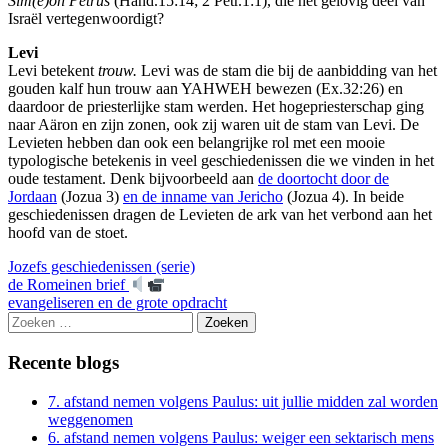
Sim(e)on Petrus
(Hand.15:14; 2 Petr.1:1), die het gelovig deel van
Israël vertegenwoordigt?
Levi
Levi betekent
trouw.
Levi was de stam die bij de aanbidding van het
gouden kalf hun trouw aan YAHWEH bewezen (Ex.32:26) en
daardoor de priesterlijke stam werden. Het hogepriesterschap ging
naar Aäron en zijn zonen, ook zij waren uit de stam van Levi. De
Levieten hebben dan ook een belangrijke rol met een mooie
typologische betekenis in veel geschiedenissen die we vinden in het
oude testament. Denk bijvoorbeeld aan
de doortocht door de
Jordaan
(Jozua 3)
en de inname van Jericho
(Jozua 4). In beide
geschiedenissen dragen de Levieten de ark van het verbond aan het
hoofd van de stoet.
Jozefs geschiedenissen (serie)
Berichtnavigatie
de Romeinen brief
evangeliseren en de grote opdracht
Zoeken
naar:
Recente blogs
7. afstand nemen volgens Paulus: uit jullie midden zal worden
weggenomen
6. afstand nemen volgens Paulus: weiger een sektarisch mens