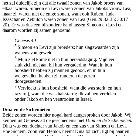
het zal duidelijk zijn dat alle twaalf zonen van Jakob broers van
elkaar waren. Simeon en Levi waren zonen van Jakobs vrouw Lea,
maar zij waren niet de enige zonen, want ook Ruben, Juda,
Issaschar en Zebulon waren zonen van Lea (Gen.29:32-35; 30:17-
20). Er was dus een bijzondere band tussen Simeon en Levi en
daarom worden zij samen genoemd.
Genesis 49
5
Simeon en Levi zijn broeders; hun slagzwaarden zijn
wapens van geweld.
6
Mijn ziel kome niet in hun beraadslaging. Mijn eer
sluit zich niet aan bij hun vergadering. Want in hun
boosheid hebben zij mannen gedood, en in hun
welgevallen hebben zij runderen de pezen
doorgesneden.
7
Vervloekt is hun boosheid, want die was sterk, en hun
razernij, want die was halsstarrig. Ik zal hen verdelen
onder Jakob en hen verstrooien in Israël.
Dina en de Sichemieten
Beide zonen worden hier nogal hard aangesproken door Jakob. Wij
kennen uit Genesis 34 de geschiedenis met
Dina en de Sichemieten.
Dina was een dochter van Jakob en een zus van Simeon en Levi.
Ene Sichem, zoon van Hemor, neemt Dina tot zich, ligt bij haar en