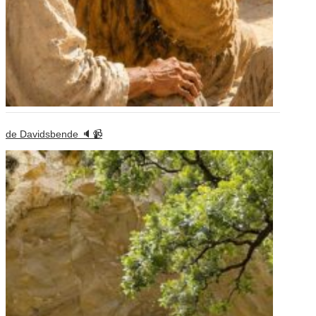
de Davidsbende 🔈📹