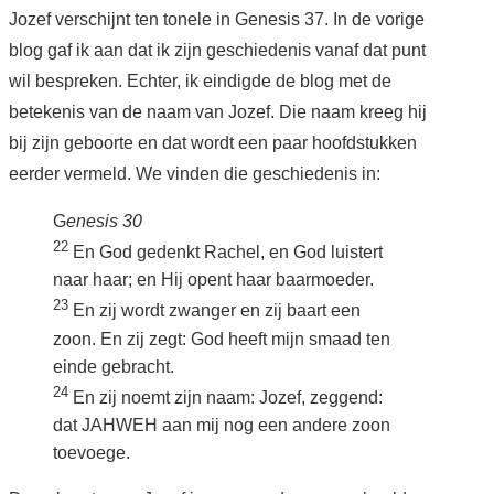
Jozef verschijnt ten tonele in Genesis 37. In de vorige
blog gaf ik aan dat ik zijn geschiedenis vanaf dat punt
BROCHURES
wil bespreken. Echter, ik eindigde de blog met de
ABC
betekenis van de naam van Jozef. Die naam kreeg hij
bij zijn geboorte en dat wordt een paar hoofdstukken
AGENDA
eerder vermeld. We vinden die geschiedenis in:
WIE BEN IK? + CONTACT
G
enesis 30
22
En God gedenkt Rachel, en God luistert
ENGLISH
naar haar; en Hij opent haar baarmoeder.
23
En zij wordt zwanger en zij baart een
ENGLISH SERIES
zoon. En zij zegt: God heeft mijn smaad ten
einde gebracht.
24
En zij noemt zijn naam: Jozef, zeggend:
dat JAHWEH aan mij nog een andere zoon
toevoege.