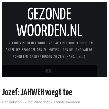
GEZONDE
WOORDEN.NL
… ZIJ ONTVINGEN HET WOORD MET ALLE BEREIDWILLIGHEID, EN
DAGELIJKS BEOORDEELDEN ZIJ KRITISCH AAN DE HAND VAN DE
SCHRIFTEN, OF DEZE DINGEN ZÓ ZIJN (HAND.17:11)
MENU
BLOG
Jozef: JAHWEH voegt toe
STUDIES
Geplaatst op
27 mei 2022
door
Gezonde Woorden
STUDIESERIES