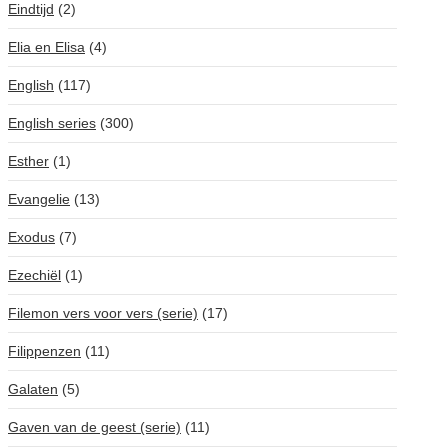
Eindtijd
(2)
Elia en Elisa
(4)
English
(117)
English series
(300)
Esther
(1)
Evangelie
(13)
Exodus
(7)
Ezechiël
(1)
Filemon vers voor vers (serie)
(17)
Filippenzen
(11)
Galaten
(5)
Gaven van de geest (serie)
(11)