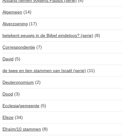
Afstand nemen volgens Paulus (serie)
(8)
Algemeen
(14)
Alverzoening
(17)
betekent eeuwig in de Bijbel eindeloos? (serie)
(8)
Correspondentie
(7)
David
(5)
de twee en tien stammen van Israël (serie)
(11)
Deuteronomium
(2)
Dood
(3)
Ecclesia/gemeente
(5)
Efeze
(34)
Efraïm/10 stammen
(8)