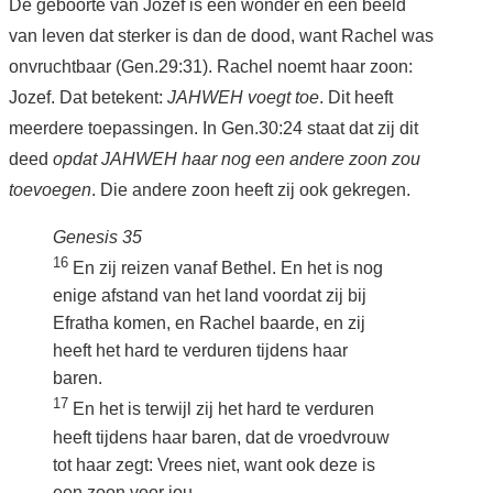
De geboorte van Jozef is een wonder en een beeld
van leven dat sterker is dan de dood, want Rachel was
onvruchtbaar (Gen.29:31). Rachel noemt haar zoon:
Jozef. Dat betekent:
JAHWEH voegt toe
. Dit heeft
meerdere toepassingen. In Gen.30:24 staat dat zij dit
deed
opdat JAHWEH haar nog een andere zoon zou
toevoegen
. Die andere zoon heeft zij ook gekregen.
Genesis 35
16
En zij reizen vanaf Bethel. En het is nog
enige afstand van het land voordat zij bij
Efratha komen, en Rachel baarde, en zij
heeft het hard te verduren tijdens haar
baren.
17
En het is terwijl zij het hard te verduren
heeft tijdens haar baren, dat de vroedvrouw
tot haar zegt: Vrees niet, want ook deze is
een zoon voor jou.