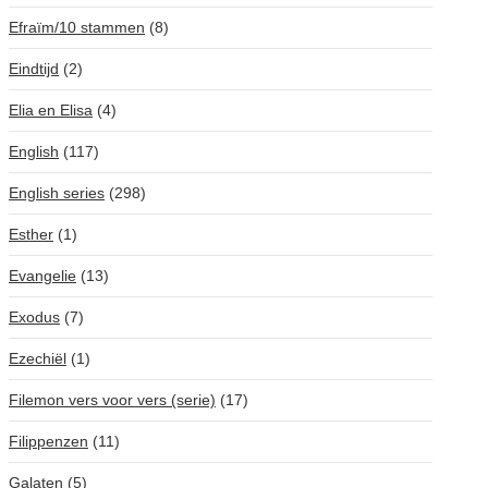
Efraïm/10 stammen
(8)
Eindtijd
(2)
Elia en Elisa
(4)
English
(117)
English series
(298)
Esther
(1)
Evangelie
(13)
Exodus
(7)
Ezechiël
(1)
Filemon vers voor vers (serie)
(17)
Filippenzen
(11)
Galaten
(5)