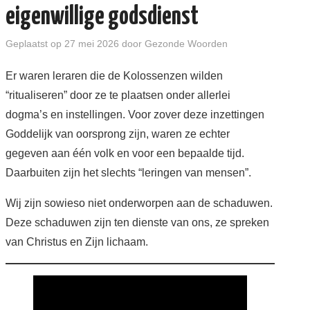
eigenwillige godsdienst
BOEKEN EN BROCHURES
Geplaatst op
27 mei 2026
door
Gezonde Woorden
ABC
Er waren leraren die de Kolossenzen wilden
“ritualiseren” door ze te plaatsen onder allerlei
AGENDA
dogma’s en instellingen. Voor zover deze inzettingen
Goddelijk van oorsprong zijn, waren ze echter
WIE BEN IK? + CONTACT
gegeven aan één volk en voor een bepaalde tijd.
Daarbuiten zijn het slechts “leringen van mensen”.
ENGLISH
Wij zijn sowieso niet onderworpen aan de schaduwen.
ENGLISH SERIES
Deze schaduwen zijn ten dienste van ons, ze spreken
van Christus en Zijn lichaam.