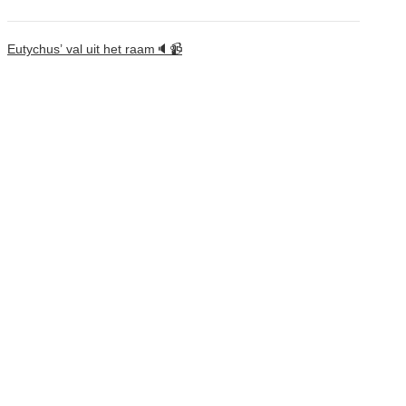
Eutychus’ val uit het raam🔈📹