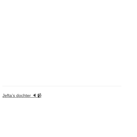
Jefta’s dochter 🔈📹