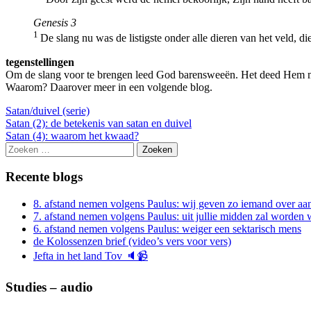
Genesis 3
1
De slang nu was de listigste onder alle dieren van het vel
tegenstellingen
Om de slang voor te brengen leed God barensweeën. Het deed Hem men
Waarom? Daarover meer in een volgende blog.
Satan/duivel (serie)
Berichtnavigatie
Satan (2): de betekenis van satan en duivel
Satan (4): waarom het kwaad?
Zoeken
naar:
Recente blogs
8. afstand nemen volgens Paulus: wij geven zo iemand over aan
7. afstand nemen volgens Paulus: uit jullie midden zal worde
6. afstand nemen volgens Paulus: weiger een sektarisch mens
de Kolossenzen brief (video’s vers voor vers)
Jefta in het land Tov 🔈📹
Studies – audio