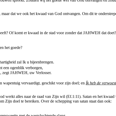
 vrouwen spreekt. Zouden wij het goede wel van God ontvangen en zoud
 is, maar dat we ook het kwaad van God ontvangen. Om dit te onderstrepe
 beeft? Of komt er kwaad in de stad voor zonder dat JAHWEH dat doet
 en het goede?
hartigheid zal Ik u bijeenbrengen.
ht een ogenblik verborgen,
en, zegt JAHWEH, uw Verlosser.
n wapentuig vervaardigt, geschikt voor zijn doel; en
Ík heb de verwoes
 werkt alles naar de raad van Zijn wil (Ef.1:11). Satan en het kwaad ve
m Zijn doel te bereiken. Over de schepping van satan staat dan ook:
barensweeën met de wegvluchtende slang.