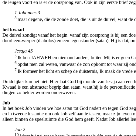
de leugen voort en is er de oorsprong van. Ook in zijn eerste brief zeg
1 Johannes 3
8
maar degene, die de zonde doet, die is uit de duivel, want de 
het kwaad
De duivel zondigt vanaf het begin, vanaf zijn oorsprong is hij een doel
doorheen-werper (diabolos) en een tegenstander (satan). Hij is dat, o
Jesaja 45
5
Ik ben JAHWEH en niemand anders, buiten Mij is er geen God
6
opdat men zal weten, vanwaar de zon opkomt tot waar zij ond
7
Ik formeer het licht en schep de duisternis, Ik maak de vred
Duidelijker kan het niet. Hier laat God bij monde van Jesaja aan een
Kwaad is een abstracter begrip dan satan, want hij is de personificat
dingen zo helder worden onderwezen.
Job
In het boek Job vinden we hoe satan tot God nadert en tegen God zeg
en in tweede instantie om ook Job zelf aan te tasten, maar zijn leven m
alleen binnen de speelruimte die God hem geeft. Nadat Job allerlei 
Job 2
10