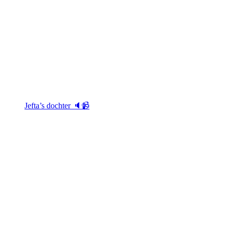
Jefta’s dochter 🔈📹