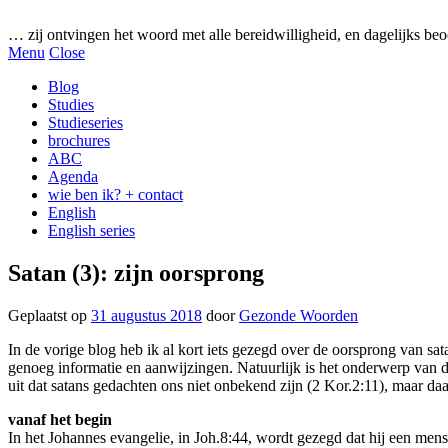
Gezonde woorden.nl
… zij ontvingen het woord met alle bereidwilligheid, en dagelijks beo
Menu
Close
Blog
Studies
Studieseries
brochures
ABC
Agenda
wie ben ik? + contact
English
English series
Satan (3): zijn oorsprong
Geplaatst op
31 augustus 2018
door
Gezonde Woorden
In de vorige blog heb ik al kort iets gezegd over de oorsprong van sa
genoeg informatie en aanwijzingen. Natuurlijk is het onderwerp van de
uit dat satans gedachten ons niet onbekend zijn (2 Kor.2:11), maar daa
vanaf het begin
In het Johannes evangelie, in Joh.8:44, wordt gezegd dat hij een mens