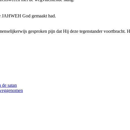
d, die JAHWEH God gemaakt had.
selijkerwijs gesproken pijn dat Hij deze tegenstander voortbracht. H
 de satan
n weggenomen