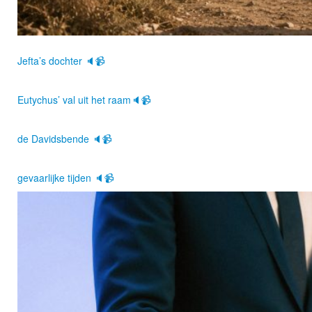
Jefta’s dochter 🔈📹
Eutychus’ val uit het raam🔈📹
de Davidsbende 🔈📹
gevaarlijke tijden 🔈📹