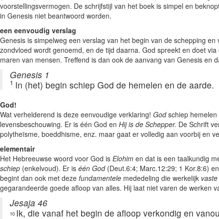
voorstellingsvermogen. De schrijfstijl van het boek is simpel en bekno
in Genesis niet beantwoord worden.
een eenvoudig verslag
Genesis is simpelweg een verslag van het begin van de schepping en
zondvloed wordt genoemd, en de tijd daarna. God spreekt en doet via de
maren van mensen. Treffend is dan ook de aanvang van Genesis en da
Genesis 1
1
In (het) begin schiep God de hemelen en de aarde.
God!
Wat verhelderend is deze eenvoudige verklaring!
God
schiep hemelen e
levensbeschouwing. Er is één God en
Hij is de Schepper.
De Schrift ve
polytheïsme, boeddhisme, enz. maar gaat er volledig aan voorbij en ve
elementair
Het Hebreeuwse woord voor God is
Elohim
en dat is een taalkundig m
schiep
(enkelvoud). Er is
één God
(Deut.6:4; Marc.12:29; 1 Kor.8:6) en
begint dan ook met deze
fundamentele
mededeling die werkelijk
vaste
gegarandeerde goede afloop van alles. Hij laat niet varen de werken v
Jesaja 46
Ik, die vanaf het begin de afloop verkondig en vanou
10