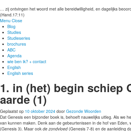
Gezonde woorden.nl
… zij ontvingen het woord met alle bereidwilligheid, en dagelijks beoord
(Hand.17:11)
Menu
Close
Blog
Studies
Studieseries
brochures
ABC
Agenda
wie ben ik? + contact
English
English series
1. in (het) begin schie
aarde (1)
Geplaatst op
10 oktober 2024
door
Gezonde Woorden
Dat Genesis een bijzonder boek is, behoeft nauwelijks uitleg. Als we h
van kunnen maken. Denk aan de gebeurtenissen in de hof van Eden, 
(Genesis 3). Maar ook
de zondvloed
(Genesis 7-8) en de aanleiding 