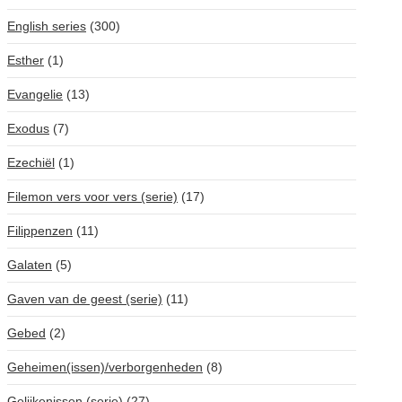
English series
(300)
Esther
(1)
Evangelie
(13)
Exodus
(7)
Ezechiël
(1)
Filemon vers voor vers (serie)
(17)
Filippenzen
(11)
Galaten
(5)
Gaven van de geest (serie)
(11)
Gebed
(2)
Geheimen(issen)/verborgenheden
(8)
Gelijkenissen (serie)
(27)