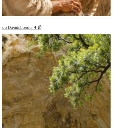
de Davidsbende 🔈📹