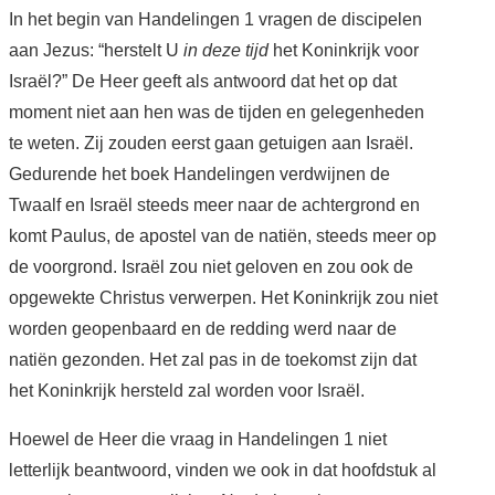
In het begin van Handelingen 1 vragen de discipelen
aan Jezus: “herstelt U
in deze tijd
het Koninkrijk voor
BOEKEN EN BROCHURES
Israël?” De Heer geeft als antwoord dat het op dat
ABC
moment niet aan hen was de tijden en gelegenheden
te weten. Zij zouden eerst gaan getuigen aan Israël.
AGENDA
Gedurende het boek Handelingen verdwijnen de
Twaalf en Israël steeds meer naar de achtergrond en
WIE BEN IK? + CONTACT
komt Paulus, de apostel van de natiën, steeds meer op
de voorgrond. Israël zou niet geloven en zou ook de
ENGLISH
opgewekte Christus verwerpen. Het Koninkrijk zou niet
worden geopenbaard en de redding werd naar de
ENGLISH SERIES
natiën gezonden. Het zal pas in de toekomst zijn dat
het Koninkrijk hersteld zal worden voor Israël.
Hoewel de Heer die vraag in Handelingen 1 niet
letterlijk beantwoord, vinden we ook in dat hoofdstuk al