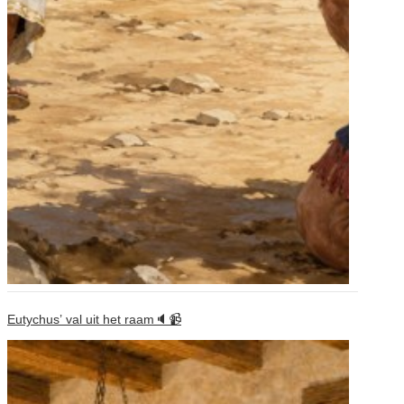
Eutychus’ val uit het raam🔈📹