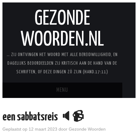
GEZONDE
WOORDEN.NL
… ZIJ ONTVINGEN HET WOORD MET ALLE BEREIDWILLIGHEID, EN
DAGELIJKS BEOORDEELDEN ZIJ KRITISCH AAN DE HAND VAN DE
SCHRIFTEN, OF DEZE DINGEN ZÓ ZIJN (HAND.17:11)
MENU
BLOG
een sabbatsreis 🔈📹
STUDIES
Geplaatst op
12 maart 2023
door
Gezonde Woorden
STUDIESERIES