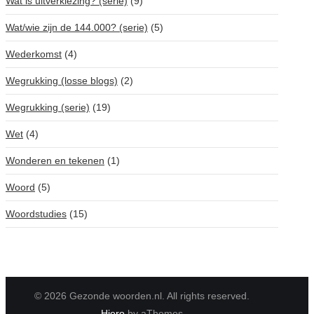
Wat is uitverkiezing? (serie)
(9)
Wat/wie zijn de 144.000? (serie)
(5)
Wederkomst
(4)
Wegrukking (losse blogs)
(2)
Wegrukking (serie)
(19)
Wet
(4)
Wonderen en tekenen
(1)
Woord
(5)
Woordstudies
(15)
© 2026 Gezonde woorden.nl. All rights reserved.
Hiero
by aThemes