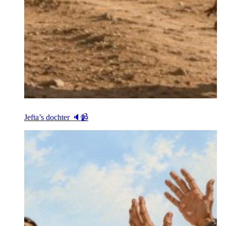
Jefta’s dochter 🔈📹