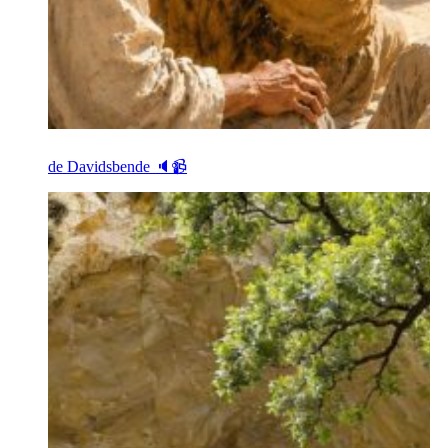
de Davidsbende 🔈📹