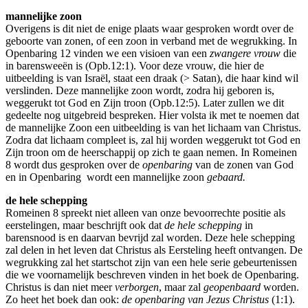
mannelijke zoon
Overigens is dit niet de enige plaats waar gesproken wordt over de
geboorte van zonen, of een zoon in verband met de wegrukking. In
Openbaring 12 vinden we een visioen van een
zwangere vrouw
die
in barensweeën is (Opb.12:1). Voor deze vrouw, die hier de
uitbeelding is van Israël, staat een draak (> Satan), die haar kind wil
verslinden. Deze mannelijke zoon wordt, zodra hij geboren is,
weggerukt tot God en Zijn troon (Opb.12:5). Later zullen we dit
gedeelte nog uitgebreid bespreken. Hier volsta ik met te noemen dat
de mannelijke Zoon een uitbeelding is van het lichaam van Christus.
Zodra dat lichaam compleet is, zal hij worden weggerukt tot God en
Zijn troon om de heerschappij op zich te gaan nemen. In Romeinen
8 wordt dus gesproken over de
openbaring
van de zonen van God
en in Openbaring wordt een mannelijke zoon
gebaard.
de hele schepping
Romeinen 8 spreekt niet alleen van onze bevoorrechte positie als
eerstelingen, maar beschrijft ook dat
de hele schepping
in
barensnood is en daarvan bevrijd zal worden. Deze hele schepping
zal delen in het leven dat Christus als Eersteling heeft ontvangen. De
wegrukking zal het startschot zijn van een hele serie gebeurtenissen
die we voornamelijk beschreven vinden in het boek de Openbaring.
Christus is dan niet meer
verborgen
, maar zal
geopenbaard
worden.
Zo heet het boek dan ook:
de openbaring van Jezus Christus
(1:1).