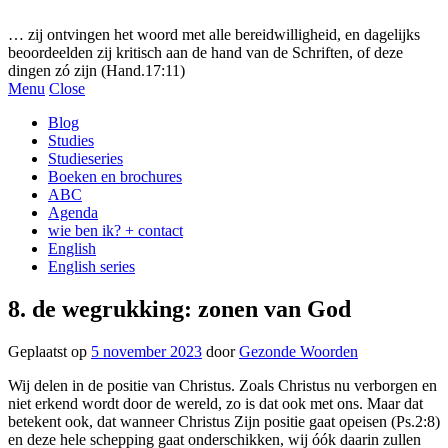
Gezonde woorden.nl
… zij ontvingen het woord met alle bereidwilligheid, en dagelijks
beoordeelden zij kritisch aan de hand van de Schriften, of deze
dingen zó zijn (Hand.17:11)
Menu
Close
Blog
Studies
Studieseries
Boeken en brochures
ABC
Agenda
wie ben ik? + contact
English
English series
8. de wegrukking: zonen van God
Geplaatst op
5 november 2023
door
Gezonde Woorden
Wij delen in de positie van Christus. Zoals Christus nu verborgen en
niet erkend wordt door de wereld, zo is dat ook met ons. Maar dat
betekent ook, dat wanneer Christus Zijn positie gaat opeisen (Ps.2:8)
en deze hele schepping gaat onderschikken, wij óók daarin zullen