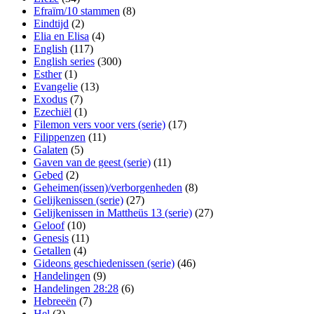
Efraïm/10 stammen
(8)
Eindtijd
(2)
Elia en Elisa
(4)
English
(117)
English series
(300)
Esther
(1)
Evangelie
(13)
Exodus
(7)
Ezechiël
(1)
Filemon vers voor vers (serie)
(17)
Filippenzen
(11)
Galaten
(5)
Gaven van de geest (serie)
(11)
Gebed
(2)
Geheimen(issen)/verborgenheden
(8)
Gelijkenissen (serie)
(27)
Gelijkenissen in Mattheüs 13 (serie)
(27)
Geloof
(10)
Genesis
(11)
Getallen
(4)
Gideons geschiedenissen (serie)
(46)
Handelingen
(9)
Handelingen 28:28
(6)
Hebreeën
(7)
Hel
(3)