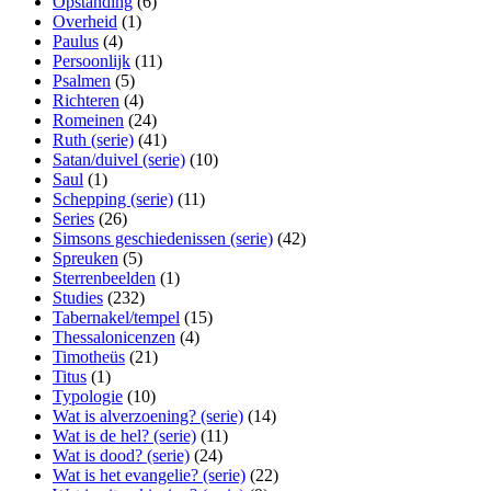
Opstanding
(6)
Overheid
(1)
Paulus
(4)
Persoonlijk
(11)
Psalmen
(5)
Richteren
(4)
Romeinen
(24)
Ruth (serie)
(41)
Satan/duivel (serie)
(10)
Saul
(1)
Schepping (serie)
(11)
Series
(26)
Simsons geschiedenissen (serie)
(42)
Spreuken
(5)
Sterrenbeelden
(1)
Studies
(232)
Tabernakel/tempel
(15)
Thessalonicenzen
(4)
Timotheüs
(21)
Titus
(1)
Typologie
(10)
Wat is alverzoening? (serie)
(14)
Wat is de hel? (serie)
(11)
Wat is dood? (serie)
(24)
Wat is het evangelie? (serie)
(22)