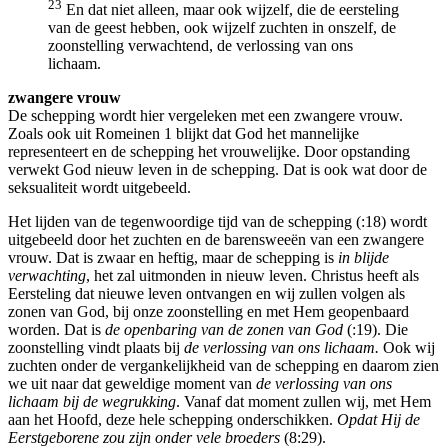
23
En dat niet alleen, maar ook wijzelf, die de eersteling
van de geest hebben, ook wijzelf zuchten in onszelf, de
zoonstelling verwachtend, de verlossing van ons
lichaam.
zwangere vrouw
De schepping wordt hier vergeleken met een zwangere vrouw.
Zoals ook uit Romeinen 1 blijkt dat God het mannelijke
representeert en de schepping het vrouwelijke. Door opstanding
verwekt God nieuw leven in de schepping. Dat is ook wat door de
seksualiteit wordt uitgebeeld.
Het lijden van de tegenwoordige tijd van de schepping (:18) wordt
uitgebeeld door het zuchten en de barensweeën van een zwangere
vrouw. Dat is zwaar en heftig, maar de schepping is
in
blijde
verwachting
, het zal uitmonden in nieuw leven. Christus heeft als
Eersteling dat nieuwe leven ontvangen en wij zullen volgen als
zonen van God, bij onze zoonstelling en met Hem geopenbaard
worden. Dat is
de openbaring van de zonen van God
(:19). Die
zoonstelling vindt plaats bij
de verlossing van ons lichaam.
Ook wij
zuchten onder de vergankelijkheid van de schepping en daarom zien
we uit naar dat geweldige moment van
de verlossing van ons
lichaam bij de wegrukking
. Vanaf dat moment zullen wij, met Hem
aan het Hoofd, deze hele schepping onderschikken.
Opdat Hij de
Eerstgeborene zou zijn onder vele broeders
(8:29).