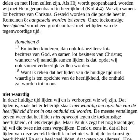
delen en met Hem zullen zijn. Als Hij wordt geopenbaard, worden
wij met Hem geopenbaard in heerlijkheid (Kol.4:4). We zijn samen-
lot-bezitters van Christus. Gesteld worden in die positie heet in
Romeinen 8:
aangesteld worden tot zonen
. Onze toekomstige
heerlijkheid
vormt een groot contrast met het lijden van de
tegenwoordige tijd.
Romeinen 8
17
En indien kinderen, dan ook lot-bezitters: lot-
bezitters van God, en samen-lot-bezitters van Christus;
wanneer wij namelijk samen lijden, is dat, opdat wij
ook samen verheerlijkt zullen worden.
18
Want ik reken dat het lijden van de huidige tijd niet
waardig is ten opzichte van de heerlijkheid, die onthuld
zal worden tot in ons.
niet waardig
In deze huidige tijd lijden wij en is verborgen wie wij zijn. Dat
lijden is, zoals het er letterlijk staat:
niet waardig ten opzichte van de
heerlijkheid die tot in ons onthuld zal worden.
De meeste vertalingen
geven weer dat het lijden
niet opweegt
tegen de toekomstige
heerlijkheid, of iets dergelijks. Maar Paulus zegt het nog krachtiger,
hij wil die twee niet eens vergelijken. Denk u eens in, dat al het
lijden van deze wereld letterlijk in het niet valt bij de toekomstige
heerlijkheid! En er is heel veel lijden, dat weten we allemaal. Hoe