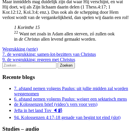
Maar inmiddels mag duidelijk zijn dat waar Hij verschijnt, en wat
Hij doet, wij als Zijn lichaam daarin delen (1 Thess.4:17; 1
Kor.12:12, Kol.3:4; enz.). Dus ook als de schepping door Hem
verlost wordt van de vergankelijkheid, dan spelen wij daarin een rol!
1 Korinthe 15
22
Want net zoals in Adam allen sterven, zó zullen ook
in
de Christus
allen levend gemaakt worden.
Wegrukking (serie)
Berichtnavigatie
7. de wegrukking: samen-lot-bezitters van Christus
9. de wegrukking: regeren met Christus
Zoeken
naar:
Recente blogs
7. afstand nemen volgens Paulus: uit jullie midden zal worden
weggenomen
6. afstand nemen volgens Paulus: weiger een sektarisch mens
de Kolossenzen brief (video’s vers voor vers)
Jefta in het land Tov 🔈📹
94. Kolossenzen 4:17-18 genade van begint tot eind (slot)
Studies – audio