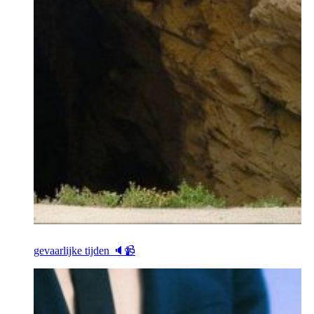
gevaarlijke tijden 🔈📹