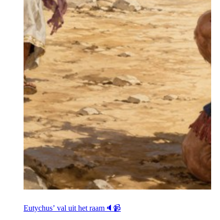
Eutychus’ val uit het raam🔈📹