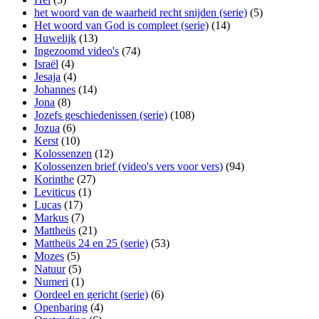
het woord van de waarheid recht snijden (serie)
(5)
Het woord van God is compleet (serie)
(14)
Huwelijk
(13)
Ingezoomd video's
(74)
Israël
(4)
Jesaja
(4)
Johannes
(14)
Jona
(8)
Jozefs geschiedenissen (serie)
(108)
Jozua
(6)
Kerst
(10)
Kolossenzen
(12)
Kolossenzen brief (video's vers voor vers)
(94)
Korinthe
(27)
Leviticus
(1)
Lucas
(17)
Markus
(7)
Mattheüs
(21)
Mattheüs 24 en 25 (serie)
(53)
Mozes
(5)
Natuur
(5)
Numeri
(1)
Oordeel en gericht (serie)
(6)
Openbaring
(4)