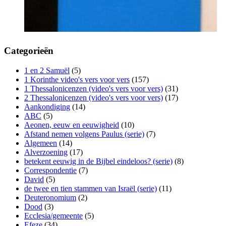
Categorieën
1 en 2 Samuël
(5)
1 Korinthe video's vers voor vers
(157)
1 Thessalonicenzen (video's vers voor vers)
(31)
2 Thessalonicenzen (video's vers voor vers)
(17)
Aankondiging
(14)
ABC
(5)
Aeonen, eeuw en eeuwigheid
(10)
Afstand nemen volgens Paulus (serie)
(7)
Algemeen
(14)
Alverzoening
(17)
betekent eeuwig in de Bijbel eindeloos? (serie)
(8)
Correspondentie
(7)
David
(5)
de twee en tien stammen van Israël (serie)
(11)
Deuteronomium
(2)
Dood
(3)
Ecclesia/gemeente
(5)
Efeze
(34)