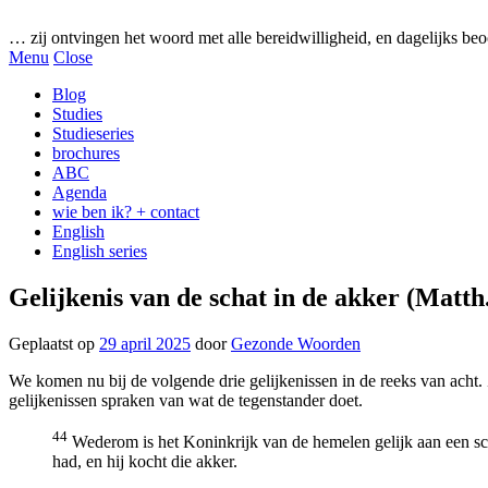
Gezonde woorden.nl
… zij ontvingen het woord met alle bereidwilligheid, en dagelijks beo
Menu
Close
Blog
Studies
Studieseries
brochures
ABC
Agenda
wie ben ik? + contact
English
English series
Gelijkenis van de schat in de akker (Matth
Geplaatst op
29 april 2025
door
Gezonde Woorden
We komen nu bij de volgende drie gelijkenissen in de reeks van acht.
gelijkenissen spraken van wat de tegenstander doet.
44
Wederom is het Koninkrijk van de hemelen gelijk aan een schat
had, en hij kocht die akker.