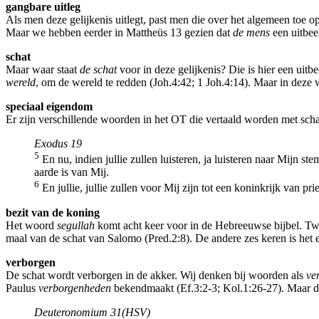
gangbare uitleg
Als men deze gelijkenis uitlegt, past men die over het algemeen toe o
Maar we hebben eerder in Mattheüs 13 gezien dat
de mens
een uitbee
schat
Maar waar staat
de schat
voor in deze gelijkenis? Die is hier een uitb
wereld
, om de wereld te redden (Joh.4:42; 1 Joh.4:14). Maar in deze w
speciaal eigendom
Er zijn verschillende woorden in het OT die vertaald worden met scha
Exodus 19
5
En nu, indien jullie zullen luisteren, ja luisteren naar Mijn st
aarde is van Mij.
6
En jullie, jullie zullen voor Mij zijn tot een koninkrijk van pri
bezit van de koning
Het woord
segullah
komt acht keer voor in de Hebreeuwse bijbel. T
maal van de schat van Salomo (Pred.2:8). De andere zes keren is het 
verborgen
De schat wordt verborgen in de akker. Wij denken bij woorden als
ve
Paulus
verborgenheden
bekendmaakt (Ef.3:2-3; Kol.1:26-27). Maar dez
Deuteronomium 31(HSV)