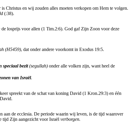
ker is Christus en wij zouden alles moeten verkopen om Hem te volgen.
ld
(:38).
 de losprijs voor allen (1 Tim.2:6). God gaf Zijn Zoon voor deze
ah
(H5459)
, dat onder andere voorkomt in Exodus 19:5.
n speciaal bezit
(segullah)
onder alle volken zijn, want heel de
zonen van Israël
.
eer spreekt van de schat van koning David (1 Kron.29:3) en één
David.
n aan de ecclesia. De periode waarin wij leven, is de tijd waarover
tijd Zijn aangezicht voor Israël
verborgen.