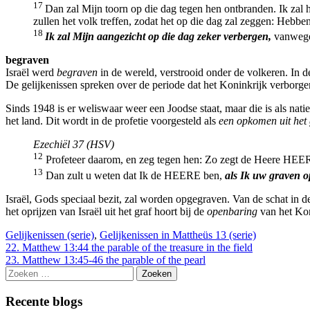
17
Dan zal Mijn toorn op die dag tegen hen ontbranden. Ik zal 
zullen het volk treffen, zodat het op die dag zal zeggen: Hebbe
18
Ik zal Mijn aangezicht op die dag zeker verbergen,
vanwege 
begraven
Israël werd
begraven
in de wereld, verstrooid onder de volkeren. In d
De gelijkenissen spreken over de periode dat het Koninkrijk verborgen 
Sinds 1948 is er weliswaar weer een Joodse staat, maar die is als natie
het land. Dit wordt in de profetie voorgesteld als
een opkomen uit het 
Ezechiël 37 (HSV)
12
Profeteer daarom, en zeg tegen hen: Zo zegt de Heere HEE
13
Dan zult u weten dat Ik de HEERE ben,
als Ik uw graven o
Israël, Gods speciaal bezit, zal worden opgegraven. Van de schat in de
het oprijzen van Israël uit het graf hoort bij de
openbaring
van het Kon
Gelijkenissen (serie)
,
Gelijkenissen in Mattheüs 13 (serie)
Berichtnavigatie
22. Matthew 13:44 the parable of the treasure in the field
23. Matthew 13:45-46 the parable of the pearl
Zoeken
naar:
Recente blogs