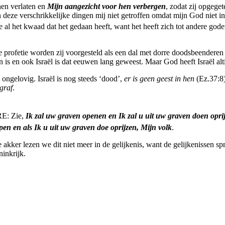
hen verlaten en
Mijn aangezicht voor hen verbergen
, zodat zij opgege
n deze verschrikkelijke dingen mij niet getroffen omdat mijn God niet i
al het kwaad dat het gedaan heeft, want het heeft zich tot andere god
e profetie worden zij voorgesteld als een dal met dorre doodsbeenderen
is en ook Israël is dat eeuwen lang geweest. Maar God heeft Israël altij
 ongelovig. Israël is nog steeds ‘dood’,
er is geen geest in hen
(Ez.37:8)
graf
.
RE: Zie,
Ik zal uw graven openen en Ik zal u uit uw graven doen opri
pen en als Ik u uit uw graven doe oprijzen, Mijn volk
.
 akker lezen we dit niet meer in de gelijkenis, want de gelijkenissen s
inkrijk.