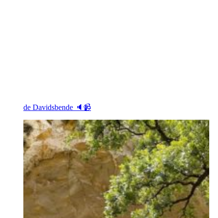
de Davidsbende 🔈📹