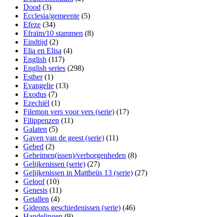
Dood
(3)
Ecclesia/gemeente
(5)
Efeze
(34)
Efraïm/10 stammen
(8)
Eindtijd
(2)
Elia en Elisa
(4)
English
(117)
English series
(298)
Esther
(1)
Evangelie
(13)
Exodus
(7)
Ezechiël
(1)
Filemon vers voor vers (serie)
(17)
Filippenzen
(11)
Galaten
(5)
Gaven van de geest (serie)
(11)
Gebed
(2)
Geheimen(issen)/verborgenheden
(8)
Gelijkenissen (serie)
(27)
Gelijkenissen in Mattheüs 13 (serie)
(27)
Geloof
(10)
Genesis
(11)
Getallen
(4)
Gideons geschiedenissen (serie)
(46)
Handelingen
(9)