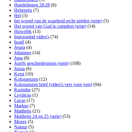
Handelingen 28:28
(6)
Hebreeën
(7)
Hel
(3)
het woord van de waarheid recht snijden (serie)
(5)
Het woord van God is compleet (serie)
(14)
Huwelijk
(13)
Ingezoomd video's
(74)
Israël
(4)
Jesaja
(4)
Johannes
(14)
Jona
(8)
Jozefs geschiedenissen (serie)
(108)
Jozua
(6)
Kerst
(10)
Kolossenzen
(12)
Kolossenzen brief (video's vers voor vers)
(94)
Korinthe
(27)
Leviticus
(1)
Lucas
(17)
Markus
(7)
Mattheüs
(21)
Mattheüs 24 en 25 (serie)
(53)
Mozes
(5)
Natuur
(5)