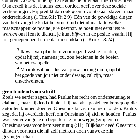
culturen. Zo ook in de tijd dat Paulus de brief aan Filemon schreef.
Opmerkelijk is dat Paulus geen oordeel geeft over deze sociale
verhoudingen. Hij predikt dan ook geen revolutie aan slaven, maar
onderschikking (1 Tim.6:1; Tit.2:9). Eén van de geweldige dingen
van het evangelie is dat het voor God niet uitmaakt in welke
maatschappelijke positie je je bevindt. Je hoeft niet eerst iets te
worden
om Hem te dienen, je kunt
blijven
in de positie waarin Hij
jou geroepen heeft en je daarin schikken (1 Kor.7:18-24).
13
Ik was van plan hem voor mijzelf vast te houden,
opdat hij mij, namens jou, zou bedienen in de boeien
van het evangelie.
14
Maar ik wil niets los van jouw mening doen, opdat
het goede van jou niet onder dwang zal zijn, maar
ongedwongen.
geen bindend voorschrift
Zoals we eerder zagen, had Paulus het recht om ondersteuning te
claimen, maar hij deed dit niet. Hij had als apostel een beroep op die
autoriteit kunnen doen en Onesimus bij zich kunnen houden. Paulus
zegt dat hij overdacht heeft om Onesimus bij zich te houden. Paulus
was een gevangene en beperkt in zijn bewegingsvrijheid en
Onesimus was voor hem zeer nuttig (:11). Blijkbaar deed Onesimus
dingen voor hem die hij zelf niet kon doen vanwege zijn
gevangenschap.