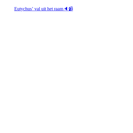
Eutychus’ val uit het raam🔈📹