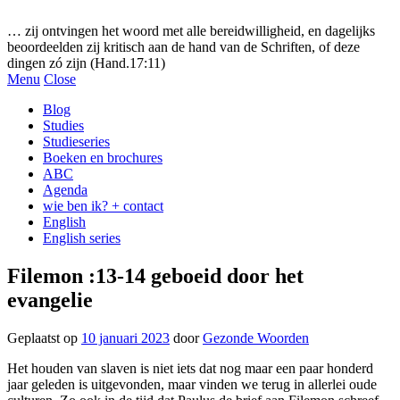
Gezonde woorden.nl
… zij ontvingen het woord met alle bereidwilligheid, en dagelijks
beoordeelden zij kritisch aan de hand van de Schriften, of deze
dingen zó zijn (Hand.17:11)
Menu
Close
Blog
Studies
Studieseries
Boeken en brochures
ABC
Agenda
wie ben ik? + contact
English
English series
Filemon :13-14 geboeid door het
evangelie
Geplaatst op
10 januari 2023
door
Gezonde Woorden
Het houden van slaven is niet iets dat nog maar een paar honderd
jaar geleden is uitgevonden, maar vinden we terug in allerlei oude