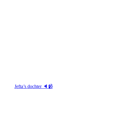
Jefta’s dochter 🔈📹