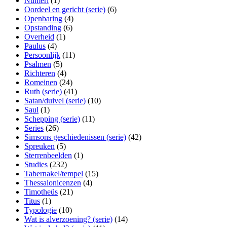
Numeri
(1)
Oordeel en gericht (serie)
(6)
Openbaring
(4)
Opstanding
(6)
Overheid
(1)
Paulus
(4)
Persoonlijk
(11)
Psalmen
(5)
Richteren
(4)
Romeinen
(24)
Ruth (serie)
(41)
Satan/duivel (serie)
(10)
Saul
(1)
Schepping (serie)
(11)
Series
(26)
Simsons geschiedenissen (serie)
(42)
Spreuken
(5)
Sterrenbeelden
(1)
Studies
(232)
Tabernakel/tempel
(15)
Thessalonicenzen
(4)
Timotheüs
(21)
Titus
(1)
Typologie
(10)
Wat is alverzoening? (serie)
(14)