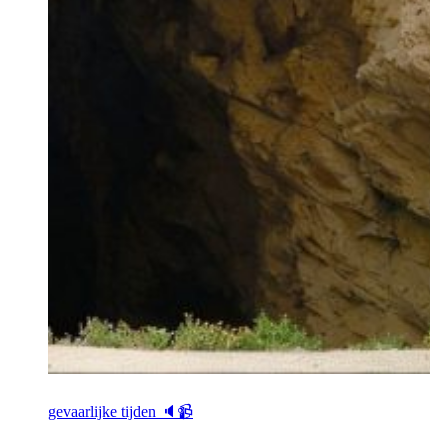
gevaarlijke tijden 🔈📹