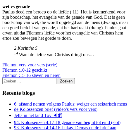
wet vs genade
Paulus deed een beroep op de liefde (:11). Het is kenmerkend voor
zijn boodschap, het evangelie van de genade van God. Dat is geen
boodschap van wet, die wordt opgelegd aan de mens (dwang), maar
een goed bericht van genade, dat het hart raakt (drang). Paulus gaat
ervan uit dat Filemons liefde voor het evangelie van Christus hem
ertoe zou bewegen het goede te doen.
2 Korinthe 5
14
Want de liefde van Christus dringt ons…
Filemon vers voor vers (serie)
Berichtnavigatie
Filemon :10-12 geschikt
Filemon :15-16 slaven en heren
Zoeken
naar:
Recente blogs
6. afstand nemen volgens Paulus: weiger een sektarisch mens
de Kolossenzen brief (video’s vers voor vers)
Jefta in het land Tov 🔈📹
94. Kolossenzen 4:17-18 genade van begint tot eind (slot)
93. Kolossenzen 4:14-16 Lukas, Demas en de brief aan