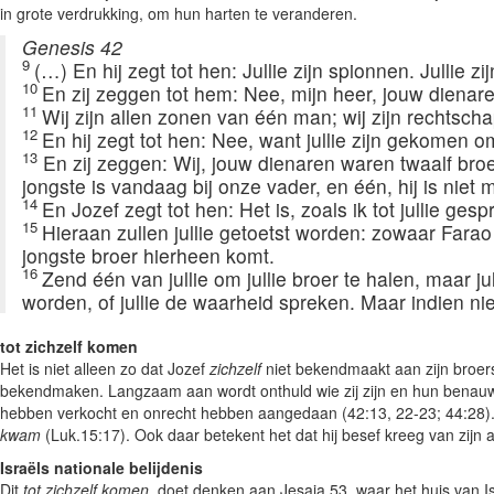
in grote verdrukking, om hun harten te veranderen.
Genesis 42
9
(…) En hij zegt tot hen: Jullie zijn spionnen. Jullie 
10
En zij zeggen tot hem: Nee, mijn heer, jouw diena
11
Wij zijn allen zonen van één man; wij zijn rechtsch
12
En hij zegt tot hen: Nee, want jullie zijn gekomen om
13
En zij zeggen: Wij, jouw dienaren waren twaalf bro
jongste is vandaag bij onze vader, en één, hij is niet 
14
En Jozef zegt tot hen: Het is, zoals ik tot jullie ge
15
Hieraan zullen jullie getoetst worden: zowaar Farao l
jongste broer hierheen komt.
16
Zend één van jullie om jullie broer te halen, maar j
worden, of jullie de waarheid spreken. Maar indien niet
tot zichzelf komen
Het is niet alleen zo dat Jozef
zichzelf
niet bekendmaakt aan zijn broers
bekendmaken. Langzaam aan wordt onthuld wie zij zijn en hun benauwdh
hebben verkocht en onrecht hebben aangedaan (42:13, 22-23; 44:28).
kwam
(Luk.15:17). Ook daar betekent het dat hij besef kreeg van zijn 
Israëls nationale belijdenis
Dit
tot zichzelf komen
, doet denken aan Jesaja 53, waar het huis van Is