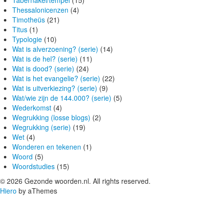
Tabernakel/tempel
(15)
Thessalonicenzen
(4)
Timotheüs
(21)
Titus
(1)
Typologie
(10)
Wat is alverzoening? (serie)
(14)
Wat is de hel? (serie)
(11)
Wat is dood? (serie)
(24)
Wat is het evangelie? (serie)
(22)
Wat is uitverkiezing? (serie)
(9)
Wat/wie zijn de 144.000? (serie)
(5)
Wederkomst
(4)
Wegrukking (losse blogs)
(2)
Wegrukking (serie)
(19)
Wet
(4)
Wonderen en tekenen
(1)
Woord
(5)
Woordstudies
(15)
© 2026 Gezonde woorden.nl. All rights reserved.
Hiero
by aThemes