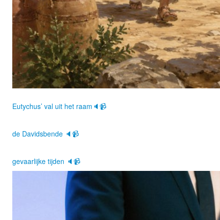
Eutychus’ val uit het raam🔈📹
de Davidsbende 🔈📹
gevaarlijke tijden 🔈📹