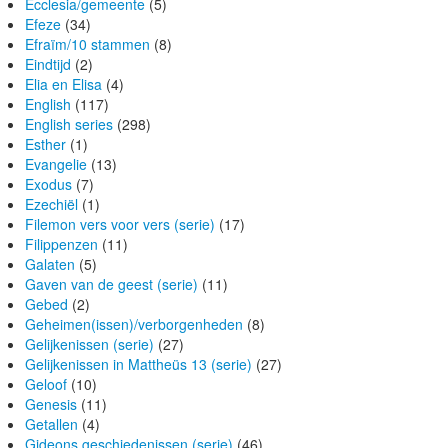
Ecclesia/gemeente
(5)
Efeze
(34)
Efraïm/10 stammen
(8)
Eindtijd
(2)
Elia en Elisa
(4)
English
(117)
English series
(298)
Esther
(1)
Evangelie
(13)
Exodus
(7)
Ezechiël
(1)
Filemon vers voor vers (serie)
(17)
Filippenzen
(11)
Galaten
(5)
Gaven van de geest (serie)
(11)
Gebed
(2)
Geheimen(issen)/verborgenheden
(8)
Gelijkenissen (serie)
(27)
Gelijkenissen in Mattheüs 13 (serie)
(27)
Geloof
(10)
Genesis
(11)
Getallen
(4)
Gideons geschiedenissen (serie)
(46)