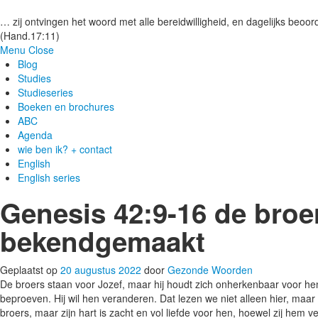
Gezonde woorden.nl
… zij ontvingen het woord met alle bereidwilligheid, en dagelijks beoord
(Hand.17:11)
Menu
Close
Blog
Studies
Studieseries
Boeken en brochures
ABC
Agenda
wie ben ik? + contact
English
English series
Genesis 42:9-16 de broer
bekendgemaakt
Geplaatst op
20 augustus 2022
door
Gezonde Woorden
De broers staan voor Jozef, maar hij houdt zich onherkenbaar voor hen 
beproeven. Hij wil hen veranderen. Dat lezen we niet alleen hier, maar
broers, maar zijn hart is zacht en vol liefde voor hen, hoewel zij hem 