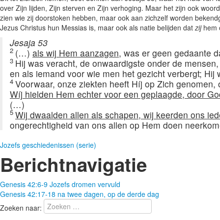
over Zijn lijden, Zijn sterven en Zijn verhoging. Maar het zijn ook woo
zien wie zij doorstoken hebben, maar ook aan zichzelf worden bekendge
Jezus Christus hun Messias is, maar ook als natie belijden dat
zij
hem 
Jesaja 53
2
(…)
als wij Hem aanzagen
, was er geen gedaante 
3
Hij was veracht, de onwaardigste onder de mensen,
en als iemand voor wie men het gezicht verbergt; Hij
4
Voorwaar, onze ziekten heeft Híj op Zich genomen, 
Wíj hielden Hem echter voor een geplaagde, door Go
(…)
5
Wij dwaalden allen als schapen, wij keerden ons ied
ongerechtigheid van ons allen op Hem doen neerkom
Jozefs geschiedenissen (serie)
Berichtnavigatie
Genesis 42:6-9 Jozefs dromen vervuld
Genesis 42:17-18 na twee dagen, op de derde dag
Zoeken naar: